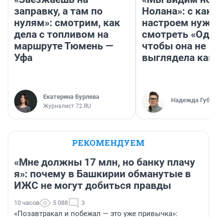
заправку, а там по
Нолана»: с как
нулям»: смотрим, как
настроем нужн
дела с топливом на
смотреть «Оди
маршруте Тюмень —
чтобы она не
Уфа
выглядела как
Екатерина Бурлева
Надежда Губар
Журналист 72.RU
РЕКОМЕНДУЕМ
«Мне должны 17 млн, но банку плачу
я»: почему в Башкирии обманутые в
ИЖС не могут добиться правды
10 часов
5 088
3
«Позавтракал и побежал — это уже привычка»: