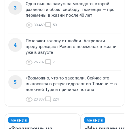
Одна вышла замуж за молодого, второй
3
развелся и обрел свободу: тюменцы — про
перемены в жизни после 40 лет
30 469
50
Потеряют голову от любви. Астрологи
4
предупреждают Раков о переменах в жизни
уже в августе
26 707
7
«Возможно, что-то закопали. Сейчас это
5
выносится в реку»: гидролог из Тюмени — о
вонючей Туре и причинах потопа
23 837
224
МНЕНИЕ
МНЕНИЕ
«Заезжаешь на
«Мы видим нов