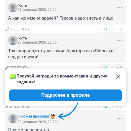
Гость
23 февраля 2020, 22:24
А как же имена врачей? Героев надо знать в лицо!
+1
–0
ОТВЕТИТЬ
Гость
23 февраля 2020, 22:05
Так здорово,что унас такие!!доктора есть!Золотые 
сердца и руки!
+2
–0
ОТВЕТИТЬ
Получай награды за комментарии и другие 
Гость
23 февраля 2020, 21:39
задания!
Неужели в ОКБ-2 и кого-то спасти могут? Слава богу! 
Подробнее в профиле
А то одни негативные отзывы...
+2
–1
ОТВЕТИТЬ
похожая прохожая
23 февраля 2020, 21:20
Просто невероятно. 
