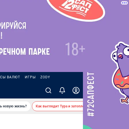
СЫ ВАЛЮТ
ИГРЫ
ZODY
ть новую жизнь?
Как выглядит Тура и затопленные берега — вид с реки