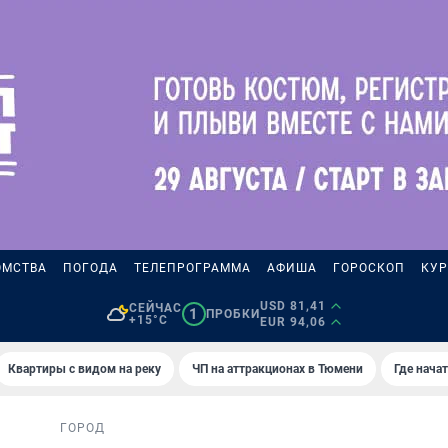
ОМСТВА
ПОГОДА
ТЕЛЕПРОГРАММА
АФИША
ГОРОСКОП
КУР
USD 81,41
СЕЙЧАС
1
ПРОБКИ
+15°C
EUR 94,06
Квартиры с видом на реку
ЧП на аттракционах в Тюмени
Где нача
ГОРОД