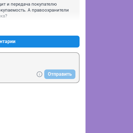
ит и передача покупателю 
купаемость. А правоохранители 
ока?
+0
–0
нтарии
Отправить