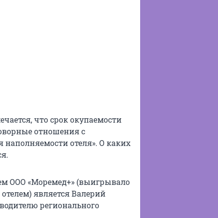
ечается, что срок окупаемости
говорные отношения с
 наполняемости отеля». О каких
я.
ем ООО «Моремед+» (выигрывало
 отелем) является Валерий
оводителю регионального