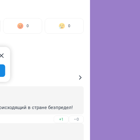
0
0
оисходящий в стране безпредел!
+1
–0