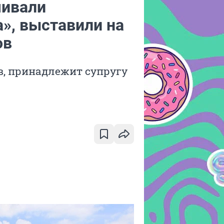
чивали
», выставили на
ов
в, принадлежит супругу