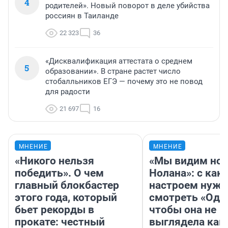
4
родителей». Новый поворот в деле убийства
россиян в Таиланде
22 323
36
«Дисквалификация аттестата о среднем
5
образовании». В стране растет число
стобалльников ЕГЭ — почему это не повод
для радости
21 697
16
МНЕНИЕ
МНЕНИЕ
«Никого нельзя
«Мы видим нов
победить». О чем
Нолана»: с как
главный блокбастер
настроем нужн
этого года, который
смотреть «Оди
бьет рекорды в
чтобы она не
прокате: честный
выглядела как