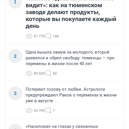
1
тревоги, страха и возможность выйти из тупика с 
видит»: как на тюменском
помощью карты всё больше теряется. мозг 
заводе делают продукты,
отказывается сотрудничать!

которые вы покупаете каждый
я научилась справляться с паникой через просьбу о 
помощи :)

день
показываю карту прохожему, прошу указать путь до 
нужного места и топаю туда. 

97 778
144
в городе довольно безопасно себя чувствую, а в горы 
и леса я одна не хожу. был случай, заблудилась на 
Одна вышла замуж за молодого, второй
несколько часов в лесу возле огромного фестиваля. 
2
развелся и обрел свободу: тюменцы — про
обратную дорогу нашла чудом. 

перемены в жизни после 40 лет
думаю, тут неуместны эти поучения свысока, а куда 
30 520
50
важнее понять, что все мы разные. я бы рада была 
восполнить пробел и "обучиться" ориентированию, но 
не дано.
Потеряют голову от любви. Астрологи
3
предупреждают Раков о переменах в жизни
уже в августе
26 769
7
«Насиловал на глазах у связанных