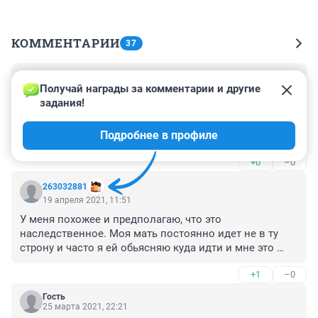
КОММЕНТАРИИ
37
Гость
29 марта 2022, 18:25
Получай награды за комментарии и другие 
задания!
Лично я теряюсь в микрорайонах . Живу в центре . 
Могу доехать до Кристалла . А оттуда случайно как то 
Подробнее в профиле
села не на тот автобус он поехал не через мост на 
Мельникайте , а по микрорайонам , улицы названы 
+0
–0
чьими то фамилиями , дома одинаковые , я просто в 
шоке была , кругом все микрорайоны объехала и 
263032881
потом автобус вышел на мост Мельникайте . Как там 
19 апреля 2021, 11:51
люди живут и не теряются ?
У меня похожее и предполагаю, что это 
наследственное. Моя мать постоянно идет не в ту 
строну и часто я ей обьясняю куда идти и мне это 
частично передалось, но к счастью, в меньшей 
+1
–0
степени, так как я устаю долго ходить и плутать и 
когда совсем заблужусь приходится платить за такси 
Гость
с навигатором.
25 марта 2021, 22:21