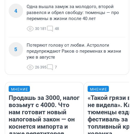
Одна вышла замуж за молодого, второй
4
развелся и обрел свободу: тюменцы — про
перемены в жизни после 40 лет
30 181
48
Потеряют голову от любви. Астрологи
5
предупреждают Раков о переменах в жизни
уже в августе
26 395
7
МНЕНИЕ
МНЕНИЕ
Продашь за 3000, налог
«Такой грязи в
возьмут с 4000. Что
не видела». Ка
нам готовит новый
тюменцы ездил
налоговый закон — он
фестиваль за 9
коснется импорта и
топливный кри
даже репетиторов
колонка