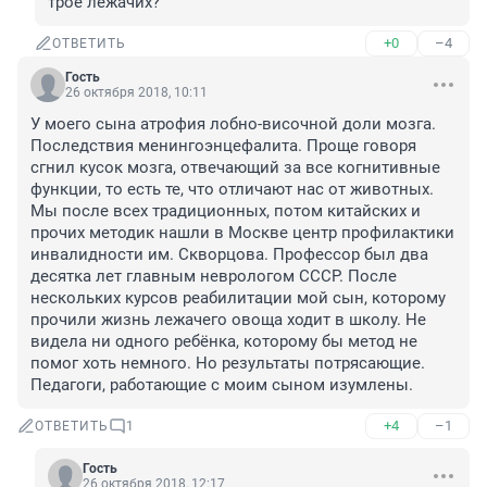
трое лежачих?
+0
–4
ОТВЕТИТЬ
Гость
26 октября 2018, 10:11
У моего сына атрофия лобно-височной доли мозга. 
Последствия менингоэнцефалита. Проще говоря 
сгнил кусок мозга, отвечающий за все когнитивные 
функции, то есть те, что отличают нас от животных. 
Мы после всех традиционных, потом китайских и 
прочих методик нашли в Москве центр профилактики 
инвалидности им. Скворцова. Профессор был два 
десятка лет главным неврологом СССР. После 
нескольких курсов реабилитации мой сын, которому 
прочили жизнь лежачего овоща ходит в школу. Не 
видела ни одного ребёнка, которому бы метод не 
помог хоть немного. Но результаты потрясающие. 
Педагоги, работающие с моим сыном изумлены.
+4
–1
ОТВЕТИТЬ
1
Гость
26 октября 2018, 12:17