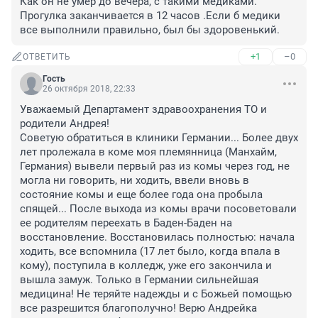
Как он не умер до вечера, с такими медиками. 
Прогулка заканчивается в 12 часов .Если б медики 
все выполнили правильно, был бы здоровенький.
+1
–0
ОТВЕТИТЬ
Гость
26 октября 2018, 22:33
Уважаемый Департамент здравоохранения ТО и 
родители Андрея!

Советую обратиться в клиники Германии... Более двух 
лет пролежала в коме моя племянница (Манхайм, 
Германия) вывели первый раз из комы через год, не 
могла ни говорить, ни ходить, ввели вновь в 
состояние комы и еще более года она пробыла 
спящей... После выхода из комы врачи посоветовали 
ее родителям переехать в Баден-Баден на 
восстановление. Восстановилась полностью: начала 
ходить, все вспомнила (17 лет было, когда впала в 
кому), поступила в колледж, уже его закончила и 
вышла замуж. Только в Германии сильнейшая 
медицина! Не теряйте надежды и с Божьей помощью 
все разрешится благополучно! Верю Андрейка 