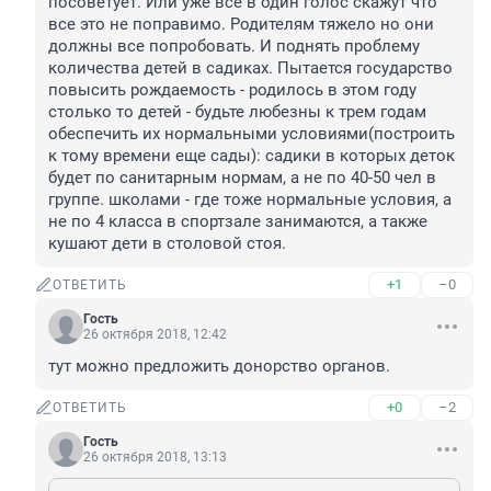
посоветует. Или уже все в один голос скажут что 
все это не поправимо. Родителям тяжело но они 
должны все попробовать. И поднять проблему 
количества детей в садиках. Пытается государство 
повысить рождаемость - родилось в этом году 
столько то детей - будьте любезны к трем годам 
обеспечить их нормальными условиями(построить 
к тому времени еще сады): садики в которых деток 
будет по санитарным нормам, а не по 40-50 чел в 
группе. школами - где тоже нормальные условия, а 
не по 4 класса в спортзале занимаются, а также 
кушают дети в столовой стоя.
+1
–0
ОТВЕТИТЬ
Гость
26 октября 2018, 12:42
тут можно предложить донорство органов.
+0
–2
ОТВЕТИТЬ
Гость
26 октября 2018, 13:13