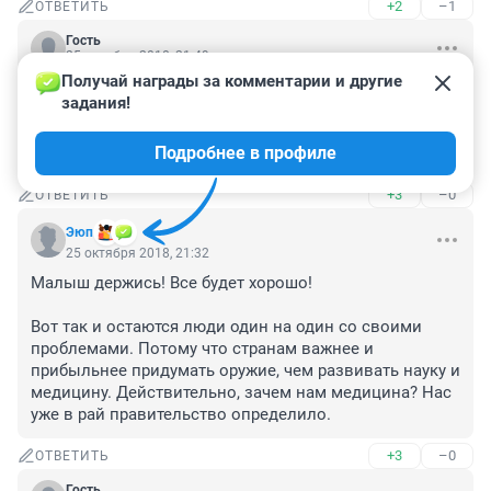
+2
–1
ОТВЕТИТЬ
Гость
25 октября 2018, 21:49
Получай награды за комментарии и другие 
Живи мальчик, пожалуйста... Помоги ему Бог... 
задания!
Родителям сил... А те нелюди, что на горе 
человеческом наживаются знайте, час расплаты 
Подробнее в профиле
придет обязательно...
+3
–0
ОТВЕТИТЬ
Эюп
25 октября 2018, 21:32
Малыш держись! Все будет хорошо!

Вот так и остаются люди один на один со своими 
проблемами. Потому что странам важнее и 
прибыльнее придумать оружие, чем развивать науку и 
медицину. Действительно, зачем нам медицина? Нас 
уже в рай правительство определило.
+3
–0
ОТВЕТИТЬ
Гость