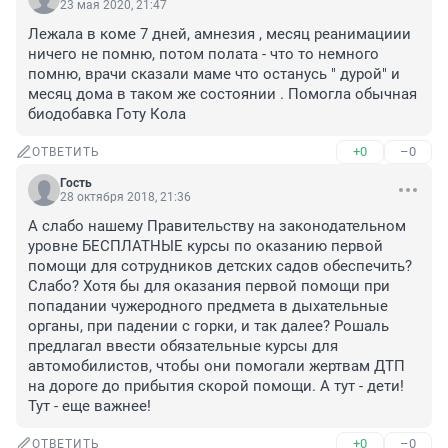
23 мая 2020, 21:47
Лежала в коме 7 дней, амнезия , месяц реанимациии 
ничего не помню, потом полата - что то немного 
помню, врачи сказали маме что останусь " дурой" и 
месяц дома в таком же состоянии . Помогла обычная 
биодобавка Готу Кола
+0
–0
ОТВЕТИТЬ
Гость
28 октября 2018, 21:36
А слабо нашему Правительству на законодательном 
уровне БЕСПЛАТНЫЕ курсы по оказанию первой 
помощи для сотрудников детских садов обеспечить? 
Слабо? Хотя бы для оказания первой помощи при 
попадании чужеродного предмета в дыхательные 
органы, при падении с горки, и так далее? Рошаль 
предлагал ввести обязательные курсы для 
автомобилистов, чтобы они помогали жертвам ДТП 
на дороге до прибытия скорой помощи. А тут - дети! 
Тут - еще важнее!
+0
–0
ОТВЕТИТЬ