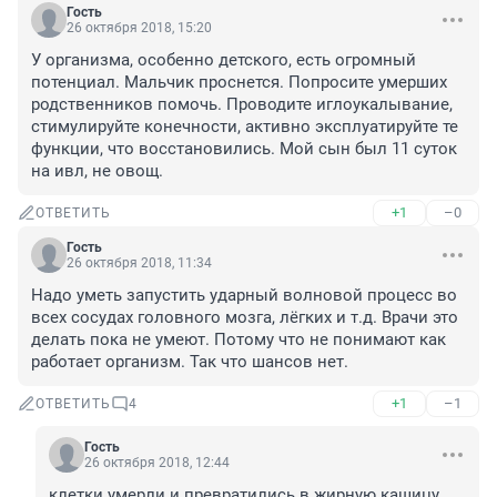
Гость
26 октября 2018, 15:20
У организма, особенно детского, есть огромный 
потенциал. Мальчик проснется. Попросите умерших 
родственников помочь. Проводите иглоукалывание, 
стимулируйте конечности, активно эксплуатируйте те 
функции, что восстановились. Мой сын был 11 суток 
на ивл, не овощ.
+1
–0
ОТВЕТИТЬ
Гость
26 октября 2018, 11:34
Надо уметь запустить ударный волновой процесс во 
всех сосудах головного мозга, лёгких и т.д. Врачи это 
делать пока не умеют. Потому что не понимают как 
работает организм. Так что шансов нет.
+1
–1
ОТВЕТИТЬ
4
Гость
26 октября 2018, 12:44
клетки умерли и превратились в жирную кашицу.