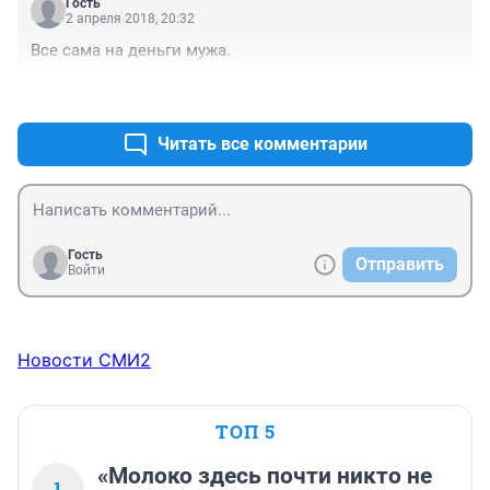
Гость
работы одни, отличается немного функционал и 
2 апреля 2018, 20:32
программы. Но работодатель фыркает, и вот где брать 
Все сама на деньги мужа.
именно ТЕ навыки - непонятно. А вон как можно. 
Учиться на IT и бухгалтером работать.. Не надо ни 
+5
–1
опыта, ни образования, ни знаний. У девочки видимо 
не только муж, но и родители кто надо. Очередная 
Читать все комментарии
мажор-леди
Гость
Отправить
Войти
Новости СМИ2
ТОП 5
«Молоко здесь почти никто не
1