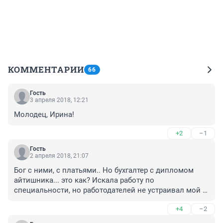
КОММЕНТАРИИ
66
Гость
3 апреля 2018, 12:21
Молодец, Ирина!
+2
–1
Гость
2 апреля 2018, 21:07
Бог с ними, с платьями.. Но бухгалтер с дипломом 
айтишника... это как? Искала работу по 
специальности, но работодателей не устраивал мой 
опыт в другом месте, не те навыки, хотя образование 
+4
–2
и опыт по той же специальности есть, какие-нюансы 
можно подхватить по ходу, ведь все равно принципы 