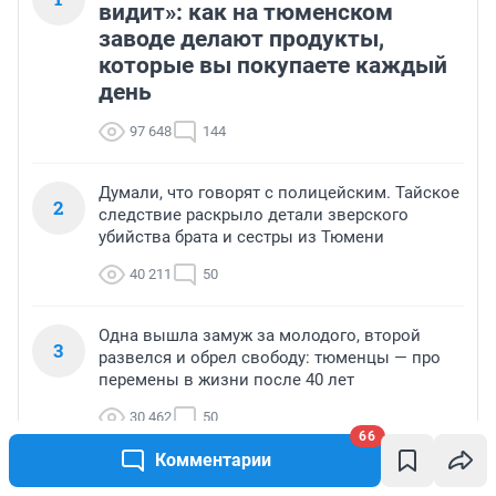
видит»: как на тюменском
заводе делают продукты,
которые вы покупаете каждый
день
97 648
144
Думали, что говорят с полицейским. Тайское
2
следствие раскрыло детали зверского
убийства брата и сестры из Тюмени
40 211
50
Одна вышла замуж за молодого, второй
3
развелся и обрел свободу: тюменцы — про
перемены в жизни после 40 лет
30 462
50
66
Комментарии
Потеряют голову от любви. Астрологи
4