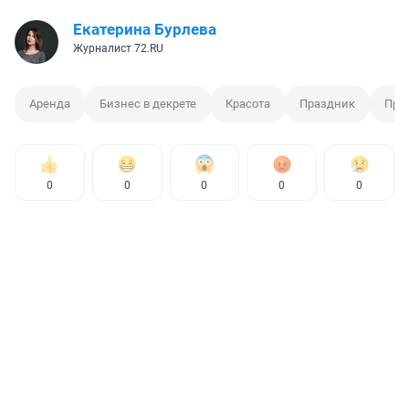
Екатерина Бурлева
Журналист 72.RU
Аренда
Бизнес в декрете
Красота
Праздник
При
0
0
0
0
0