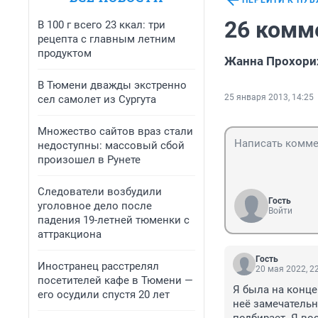
ПЕРЕЙТИ К ПУ
26 комм
В 100 г всего 23 ккал: три
рецепта с главным летним
продуктом
Жанна Прохорих
В Тюмени дважды экстренно
25 января 2013, 14:25
сел самолет из Сургута
Множество сайтов враз стали
недоступны: массовый сбой
произошел в Рунете
Следователи возбудили
Гость
уголовное дело после
Войти
падения 19-летней тюменки с
аттракциона
Гость
Иностранец расстрелял
20 мая 2022, 2
посетителей кафе в Тюмени —
Я была на конце
его осудили спустя 20 лет
неё замечательн