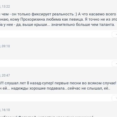
, 13:22
чем - он только фиксирует реальность :) А что касаемо всего 
 знаю, кому Прохорихина любима как певица. Я точно не из это
а у нее - да, выше крыши... значительно больше чем таланта.
, 09:10
, 20:47
!!! слушал лет 8 назад-супер! первые песни во всяком случае!
 ей... надежды хорошие подавала...сейчас не слышал, её..
, 16:10