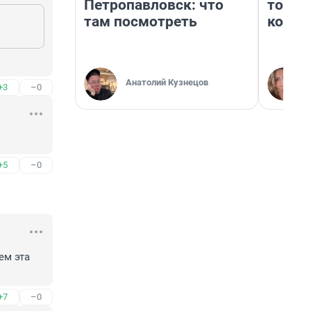
Петропавловск: что
топли
там посмотреть
колон
Анатолий Кузнецов
+3
–0
+5
–0
м эта 
+7
–0