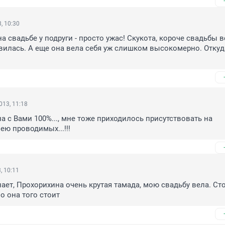
, 10:30
а свадьбе у подруги - просто ужас! Скукота, короче свадьбы в
вилась. А еще она вела себя уж слишком высокомерно. Откуда
013, 11:18
а с Вами 100%..., мне тоже приходилось присутствовать на 
ею проводимых...!!!
, 10:11
нает, Прохорихина очень крутая тамада, мою свадьбу вела. Сто
о она того стоит