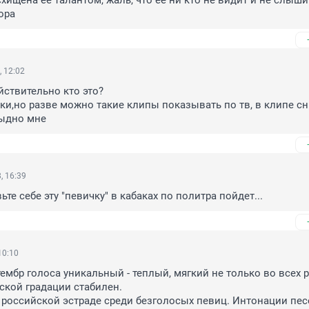
хищена её талантом, жаль, что её ни кто не видит и не слышит
ора
, 12:02
ствительно кто это?

ки,но разве можно такие клипы показывать по тв, в клипе сн
тыдно мне
, 16:39
те себе эту "певичку" в кабаках по политра пойдет...
10:10
ембр голоса уникальный - теплый, мягкий не только во всех ре
ской градации стабилен. 

 российской эстраде среди безголосых певиц. Интонации песе