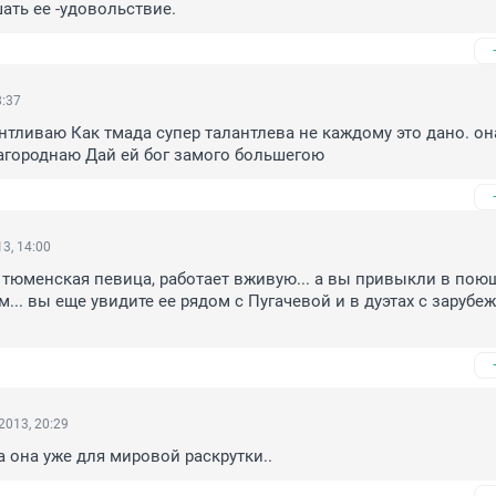
ать ее -удовольствие.
8:37
нтливаю Как тмада супер талантлева не каждому это дано. она
агороднаю Дай ей бог замого большегою
3, 14:00
а тюменская певица, работает вживую... а вы привыкли в пою
... вы еще увидите ее рядом с Пугачевой и в дуэтах с зарубе
2013, 20:29
 она уже для мировой раскрутки..