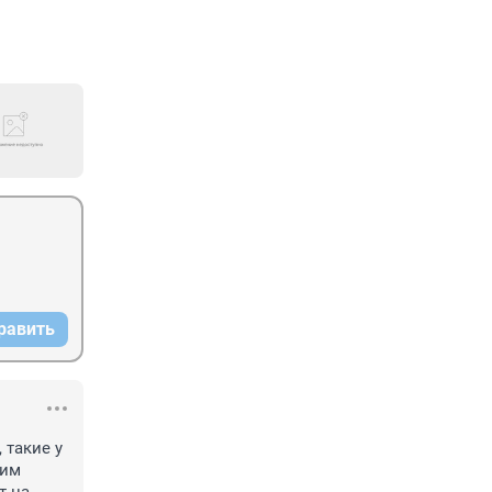
равить
такие у 
им 