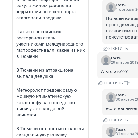
реку: в жилом районе на
Гость
1 февраля 2
территории бывшего порта
стартовали продажи
По всей видим
проводимых др
независимо от
Пятьсот российских
присутствовать
ресторанов стали
участниками международного
ОТВЕТИТЬ
гастрофестиваля: какие из них
в Тюмени
Гость
29 января 2013
В Тюмени из аттракциона
А кто это???
выпала девушка
ОТВЕТИТЬ
2
Метеоролог предрек самую
Гость
мощную климатическую
30 января 20
катастрофу за последнюю
если вы ничего
тысячу лет: когда всё
начнется
ОТВЕТИТЬ
В Тюмени полностью открыли
Гость
31 января 20
скандальную развязку