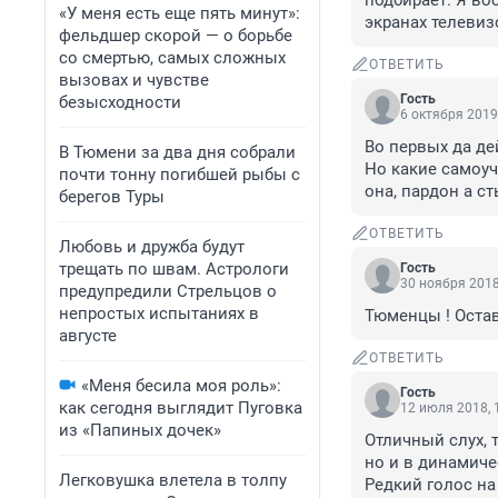
подбирает. Я вос
«У меня есть еще пять минут»:
экранах телевиз
фельдшер скорой — о борьбе
со смертью, самых сложных
ОТВЕТИТЬ
вызовах и чувстве
Гость
безысходности
6 октября 2019
Во первых да дей
В Тюмени за два дня собрали
Но какие самоуч
почти тонну погибшей рыбы с
она, пардон а с
берегов Туры
ОТВЕТИТЬ
Любовь и дружба будут
трещать по швам. Астрологи
Гость
30 ноября 2018
предупредили Стрельцов о
непростых испытаниях в
Тюменцы ! Оставь
августе
ОТВЕТИТЬ
«Меня бесила моя роль»:
Гость
как сегодня выглядит Пуговка
12 июля 2018, 
из «Папиных дочек»
Отличный слух, т
но и в динамиче
Легковушка влетела в толпу
Редкий голос на