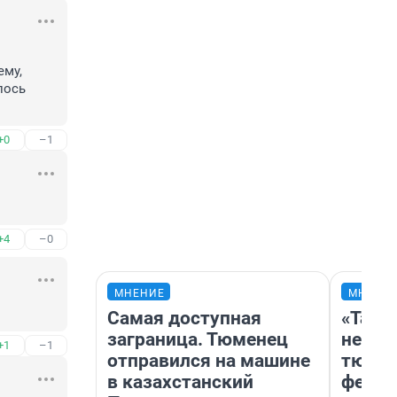
му, 
ось 
+0
–1
+4
–0
МНЕНИЕ
МНЕНИ
Самая доступная
«Тако
заграница. Тюменец
не вид
+1
–1
отправился на машине
тюмен
в казахстанский
фести