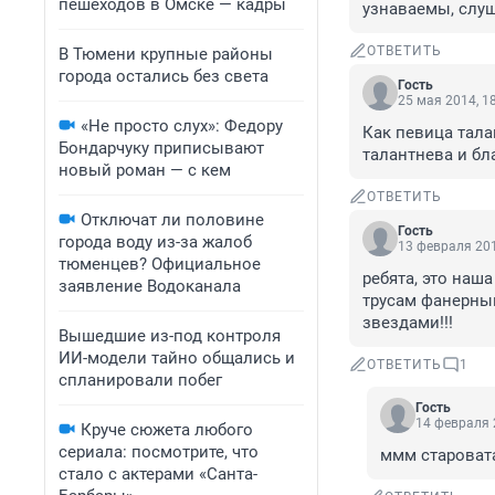
пешеходов в Омске — кадры
узнаваемы, слуш
ОТВЕТИТЬ
В Тюмени крупные районы
города остались без света
Гость
25 мая 2014, 1
«Не просто слух»: Федору
Как певица тала
Бондарчуку приписывают
талантнева и бл
новый роман — с кем
ОТВЕТИТЬ
Отключат ли половине
Гость
города воду из-за жалоб
13 февраля 201
тюменцев? Официальное
ребята, это наш
заявление Водоканала
трусам фанерным
звездами!!!
Вышедшие из-под контроля
ИИ-модели тайно общались и
ОТВЕТИТЬ
1
спланировали побег
Гость
14 февраля 
Круче сюжета любого
сериала: посмотрите, что
ммм старовата
стало с актерами «Санта-