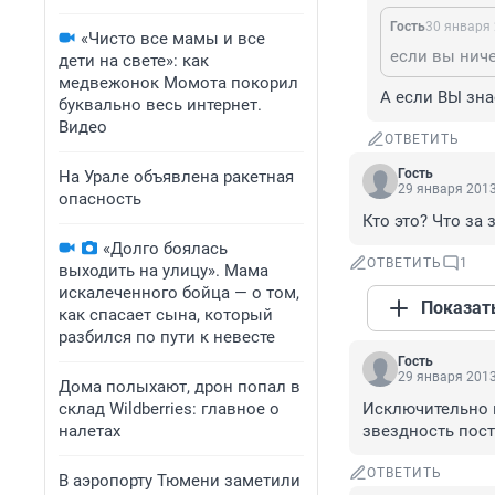
Гость
30 января 
«Чисто все мамы и все
если вы ниче
дети на свете»: как
медвежонок Момота покорил
А если ВЫ знае
буквально весь интернет.
Видео
ОТВЕТИТЬ
Гость
На Урале объявлена ракетная
29 января 2013
опасность
Кто это? Что за 
«Долго боялась
ОТВЕТИТЬ
1
выходить на улицу». Мама
искалеченного бойца — о том,
Показат
как спасает сына, который
разбился по пути к невесте
Гость
29 января 2013
Дома полыхают, дрон попал в
склад Wildberries: главное о
Исключительно м
налетах
звездность пост
ОТВЕТИТЬ
В аэропорту Тюмени заметили