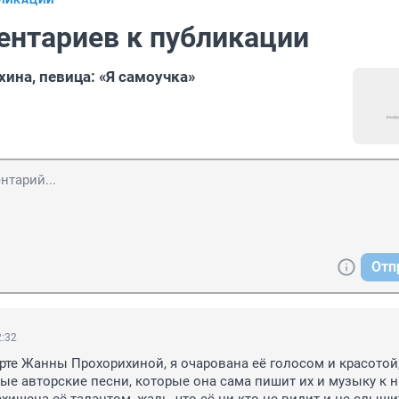
БЛИКАЦИИ
ентариев к публикации
ина, певица: «Я самоучка»
Отп
2:32
рте Жанны Прохорихиной, я очарована её голосом и красотой, 
ые авторские песни, которые она сама пишит их и музыку к н