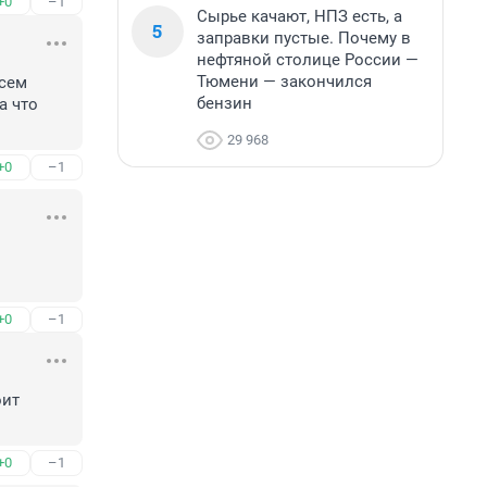
+0
–1
Сырье качают, НПЗ есть, а
5
заправки пустые. Почему в
нефтяной столице России —
Тюмени — закончился
сем 
бензин
 что 
29 968
+0
–1
+0
–1
ит 
+0
–1