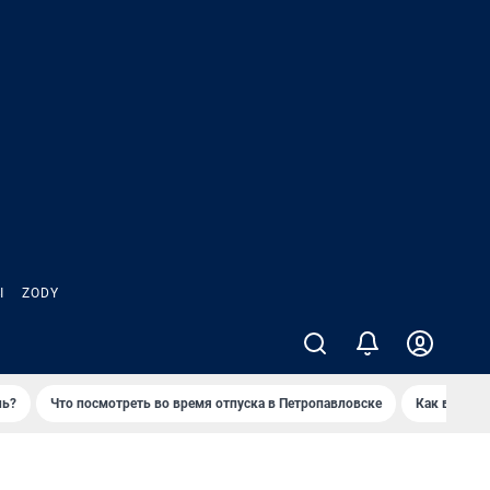
Ы
ZODY
нь?
Что посмотреть во время отпуска в Петропавловске
Как выжива