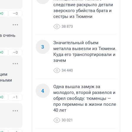
следствие раскрыло детали
зверского убийства брата и
+0
–0
сестры из Тюмени
38 873
 очень 
Значительный объем
3
металла вывезли из Тюмени.
+0
–0
Куда его транспортировали и
зачем
34 440
щим 
жными 
Одна вышла замуж за
4
молодого, второй развелся и
+0
–1
обрел свободу: тюменцы —
про перемены в жизни после
40 лет
30 021