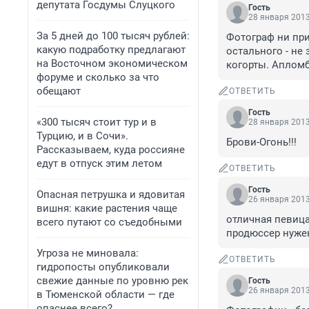
депутата Госдумы Слуцкого
Гость
28 января 2013
За 5 дней до 100 тысяч рублей:
Фотограф ни при 
какую подработку предлагают
остального - не
на Восточном экономическом
когорты. Апломб
форуме и сколько за что
обещают
ОТВЕТИТЬ
Гость
«300 тысяч стоит тур и в
28 января 2013
Турцию, и в Сочи».
Брови-Огонь!!!
Рассказываем, куда россияне
едут в отпуск этим летом
ОТВЕТИТЬ
Гость
Опасная петрушка и ядовитая
26 января 2013
вишня: какие растения чаще
отличная певица
всего путают со съедобными
продюссер нужен
Угроза не миновала:
ОТВЕТИТЬ
гидропосты опубликовали
свежие данные по уровню рек
Гость
26 января 2013
в Тюменской области — где
опаснее всего?