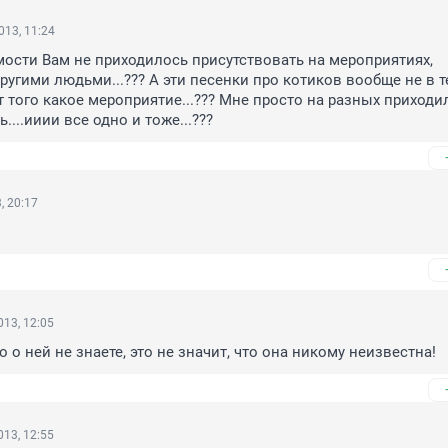
013, 11:24
ости Вам не приходилось присутствовать на мероприятиях, 
угими людьми...??? А эти песенки про котиков вообще не в те
 того какое мероприятие...??? Мне просто на разных приходил
....ииии все одно и тоже...???
, 20:17
13, 12:05
 о ней не знаете, это не значит, что она никому неизвестна!
13, 12:55