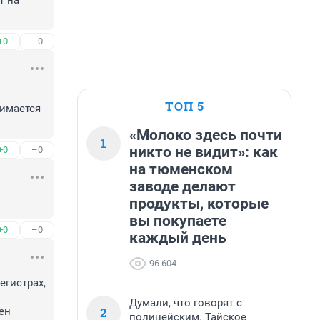
 на 
+0
–0
ТОП 5
имается 
«Молоко здесь почти
1
никто не видит»: как
+0
–0
на тюменском
заводе делают
продукты, которые
вы покупаете
+0
–0
каждый день
96 604
гистрах, 
Думали, что говорят с
2
н 
полицейским. Тайское