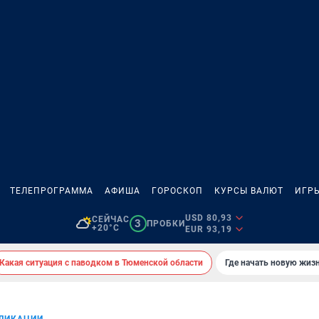
ТЕЛЕПРОГРАММА
АФИША
ГОРОСКОП
КУРСЫ ВАЛЮТ
ИГР
USD 80,93
СЕЙЧАС
3
ПРОБКИ
+20°C
EUR 93,19
Какая ситуация с паводком в Тюменской области
Где начать новую жиз