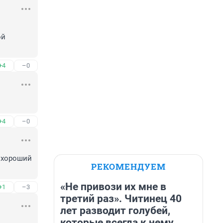
й 
+4
–0
+4
–0
 хороший 
РЕКОМЕНДУЕМ
«Не привози их мне в
+1
–3
третий раз». Читинец 40
лет разводит голубей,
которые всегда к нему