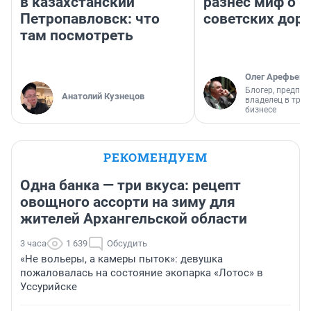
в казахстанский
разнес миф о 
Петропавловск: что
советских доро
там посмотреть
Олег Арефьев
Блогер, предпри
Анатолий Кузнецов
владелец в тра
бизнесе
РЕКОМЕНДУЕМ
Одна банка — три вкуса: рецепт
овощного ассорти на зиму для
жителей Архангельской области
3 часа
1 639
Обсудить
«Не вольеры, а камеры пыток»: девушка
пожаловалась на состояние экопарка «Лотос» в
Уссурийске