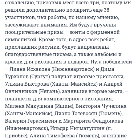
сожалению, призовых мест всего три, поэтому мы
решили дополнительно поощрить еще 38
участников, чьи работы, по нашему мнению,
заслуживают внимания. Им будут вручены
поощрительные призы – зонты с фирменной
символикой. Кроме того, в адрес всех ребят,
приславших рисунки, будут направлены
благодарственные письма, а также альбомы и
краски для рисования в подарок. Ну, а победители
– Лиана Исхакова (Нижневартовск) и Дима
Турханов (Сургут) получат игровые приставки,
Ульяна Быстрова (Ханты-Мансийск) и Андрей
Овчинников (Нягань), занявшие вторые места, –
планшеты для компьютерного рисования,
Милена Макушина (Ишим), Виктория Чучелина
(Ханты-Мансийск), Диана Татевосян (Тюмень),
Валерия Герасименя и Маргарита Фендрикова
(Нижневартовск), Ильдар Нигматуллин (п.
Приобье), Алина Тимофеева (Тюмень), занявшие