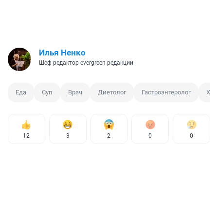
Илья Ненко
Шеф-редактор evergreen-редакции
Еда
Суп
Врач
Диетолог
Гастроэнтеролог
Хол
12
3
2
0
0