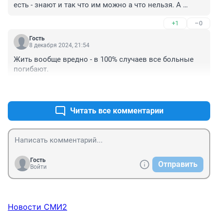
есть - знают и так что им можно а что нельзя. А 
здоровым можно всё, но как всегда - в разумных 
+1
–0
количествах. С солянкой только согласна, она и 
здоровому не очень, но опять же раз -два в год 
Гость
вполне возможно
8 декабря 2024, 21:54
Жить вообще вредно - в 100% случаев все больные 
погибают.
+1
–0
Читать все комментарии
Гость
Отправить
Войти
Новости СМИ2