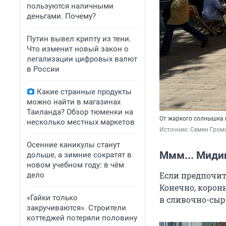
пользуются наличными
деньгами. Почему?
Путин вывел крипту из тени.
Что изменит новый закон о
легализации цифровых валют
в России
Какие странные продукты
можно найти в магазинах
Таиланда? Обзор тюменки на
От жаркого солнышка 
несколько местных маркетов
Источник: 
Семен Гром
Осенние каникулы станут
Ммм... Миди
дольше, а зимние сократят в
новом учебном году: в чём
Если предпочит
дело
Конечно, корон
«Гайки только
в сливочно-сырн
закручиваются». Строители
коттеджей потеряли половину