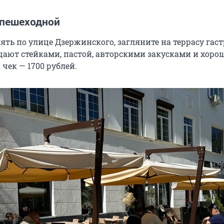
 пешеходной
лять по улице Дзержинского, загляните на террасу гас
ощают стейками, пастой, авторскими закусками и хор
чек — 1700 рублей.