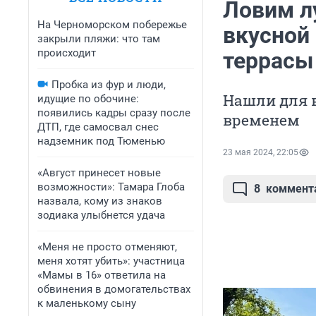
Ловим л
На Черноморском побережье
вкусной
закрыли пляжи: что там
происходит
террасы
Пробка из фур и люди,
Нашли для 
идущие по обочине:
появились кадры сразу после
временем
ДТП, где самосвал снес
надземник под Тюменью
23 мая 2024, 22:05
«Август принесет новые
возможности»: Тамара Глоба
8
коммент
назвала, кому из знаков
зодиака улыбнется удача
«Меня не просто отменяют,
меня хотят убить»: участница
«Мамы в 16» ответила на
обвинения в домогательствах
к маленькому сыну