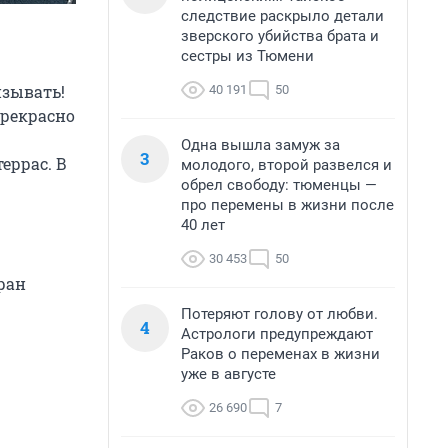
следствие раскрыло детали
зверского убийства брата и
сестры из Тюмени
изывать!
40 191
50
прекрасно
Одна вышла замуж за
3
еррас. В
молодого, второй развелся и
обрел свободу: тюменцы —
про перемены в жизни после
40 лет
30 453
50
оран
Потеряют голову от любви.
4
Астрологи предупреждают
Раков о переменах в жизни
уже в августе
26 690
7