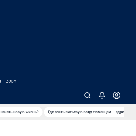
Ы
ZODY
 начать новую жизнь?
Где взять питьевую воду тюменцам — адреса