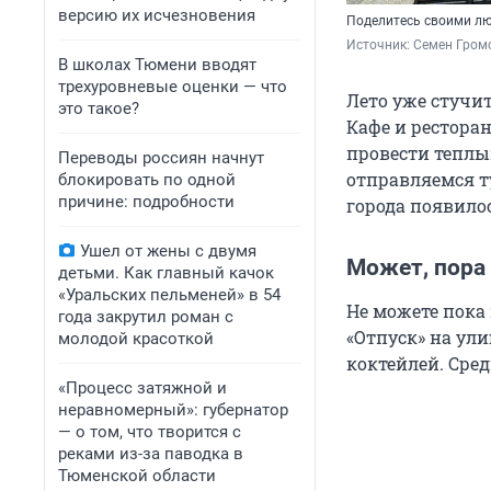
версию их исчезновения
Поделитесь своими л
Источник: 
Семен Гром
В школах Тюмени вводят
трехуровневые оценки — что
Лето уже стучит
это такое?
Кафе и рестора
провести теплы
Переводы россиян начнут
отправляемся ту
блокировать по одной
причине: подробности
города появило
Ушел от жены с двумя
Может, пора 
детьми. Как главный качок
«Уральских пельменей» в 54
Не можете пока 
года закрутил роман с
«Отпуск» на ул
молодой красоткой
коктейлей. Сред
«Процесс затяжной и
неравномерный»: губернатор
— о том, что творится с
реками из-за паводка в
Тюменской области