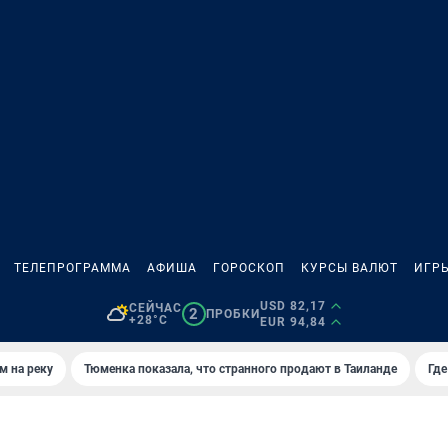
ТЕЛЕПРОГРАММА
АФИША
ГОРОСКОП
КУРСЫ ВАЛЮТ
ИГР
USD 82,17
СЕЙЧАС
2
ПРОБКИ
+28°C
EUR 94,84
м на реку
Тюменка показала, что странного продают в Таиланде
Где