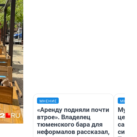
МНЕНИЕ
МНЕНИ
«Аренду подняли почти
Музей
втрое». Владелец
церко
тюменского бара для
самоц
неформалов рассказал,
симво