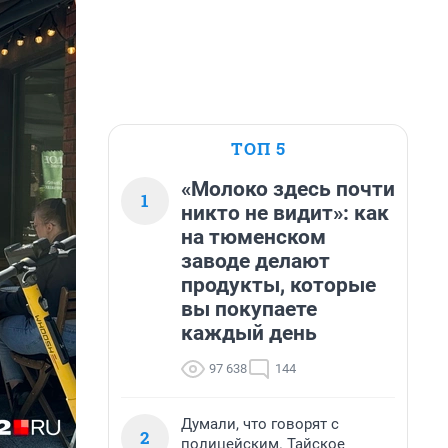
ТОП 5
«Молоко здесь почти
1
никто не видит»: как
на тюменском
заводе делают
продукты, которые
вы покупаете
каждый день
97 638
144
Думали, что говорят с
2
полицейским. Тайское