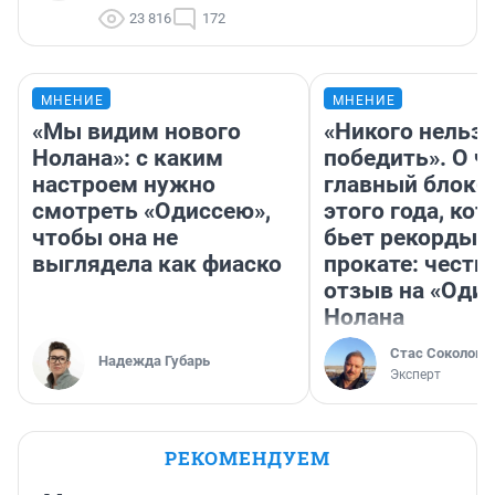
23 816
172
МНЕНИЕ
МНЕНИЕ
«Мы видим нового
«Никого нельз
Нолана»: с каким
победить». О ч
настроем нужно
главный блокб
смотреть «Одиссею»,
этого года, ко
чтобы она не
бьет рекорды 
выглядела как фиаско
прокате: честн
отзыв на «Оди
Нолана
Стас Соколов
Надежда Губарь
Эксперт
РЕКОМЕНДУЕМ