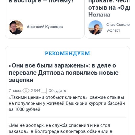
в восторге — почему?
прокате: честн
отзыв на «Оди
Нолана
Стас Соколов
Анатолий Кузнецов
Эксперт
РЕКОМЕНДУЕМ
«Они все были заражены»: в деле о
перевале Дятлова появились новые
зацепки
7 часов
2 344
Обсудить
«Такими ценами отобьют клиентов»: свежие отзывы
на популярный у жителей Башкирии курорт и бассейн
за 1000 рублей
«Мы не зоопарк, не служба спасения и не стол
заказов»: в Волгограде волонтеров обвинили в