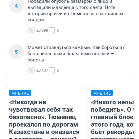
Победили опухоль размером с яйцо и
4
вытащили младенца с того света. Пять
историй врачей из Тюмени со счастливым
концом
20 598
6
Может столкнуться каждый. Как бороться с
5
бактериальными болезнями овощей —
советы
20 107
5
МНЕНИЕ
МНЕНИЕ
«Никогда не
«Никого нельз
чувствовал себя так
победить». О ч
безопасно». Тюменец
главный блокб
проехался по дорогам
этого года, ко
Казахстана и оказался
бьет рекорды 