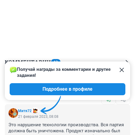
КОММЕНТАРИИ
43
Получай награды за комментарии и другие 
задания!
Гость
23 февраля 2023, 10:39
Подробнее в профиле
Это же Фанзиль)
+0
–0
Митя72
21 февраля 2023, 08:08
Это нарушение технологии производства. Вся партия 
должна быть уничтожена. Продукт изначально был 