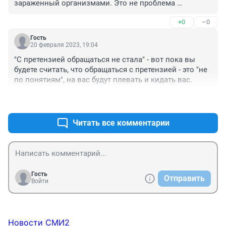
зараженный организмами. Это не проблема 
конкретной конфеты, это там у всей партии должно 
+0
–0
встречаться с высоким шансом. Жалуйтесь в органы 
контроля качества, а не возвраты делайте, а то 
Гость
дальше будут продавать жуков в конфетах из орехов.
20 февраля 2023, 19:04
"С претензией обращаться не стала" - вот пока вы 
будете считать, что обращаться с претензией - это "не 
по понятиям", на вас будут плевать и кидать вас.
+0
–0
Читать все комментарии
Гость
Отправить
Войти
Новости СМИ2