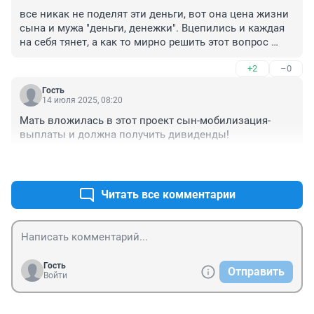
все никак не поделят эти деньги, вот она цена жизни 
сына и мужа "деньги, денежки". Вцепились и каждая 
на себя тянет, а как то мирно решить этот вопрос 
можно? не привлекая стенгазету в свои дела...люди 
+2
–0
загрызть сейчас друг-друга готовы за каждую 
копейку... мрак
Гость
14 июля 2025, 08:20
Мать вложилась в этот проект сын-мобилизация-
выплаты и должна получить дивиденды!
+1
–2
Читать все комментарии
Гость
Отправить
Войти