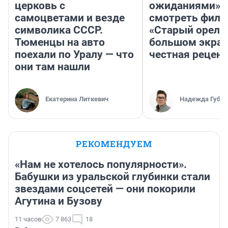
церковь с
ожиданиями»: 
самоцветами и везде
смотреть фил
символика СССР.
«Старый орел» 
Тюменцы на авто
большом экран
поехали по Уралу — что
честная рецен
они там нашли
Екатерина Литкевич
Надежда Губар
РЕКОМЕНДУЕМ
«Нам не хотелось популярности».
Бабушки из уральской глубинки стали
звездами соцсетей — они покорили
Агутина и Бузову
11 часов
7 863
18