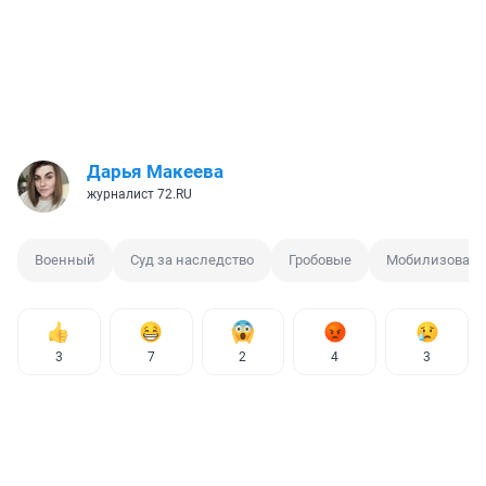
Дарья Макеева
журналист 72.RU
Военный
Суд за наследство
Гробовые
Мобилизован
3
7
2
4
3