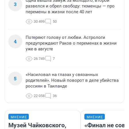
Одна вышла замуж за молодого, второй
3
развелся и обрел свободу: тюменцы — про
перемены в жизни после 40 лет
30 499
50
Потеряют голову от любви. Астрологи
4
предупреждают Раков о переменах в жизни
уже в августе
26 749
7
«Насиловал на глазах у связанных
5
родителей». Новый поворот в деле убийства
россиян в Таиланде
22 058
36
МНЕНИЕ
МНЕНИЕ
Музей Чайковского,
«Финал не совп