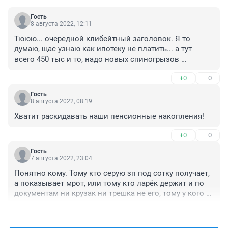
Гость
8 августа 2022, 12:11
Тююю... очередной клибейтный заголовок. Я то 
думаю, щас узнаю как ипотеку не платить... а тут 
всего 450 тыс и то, надо новых спиногрызов 
заводить.
+0
–0
Гость
8 августа 2022, 08:19
Хватит раскидавать наши пенсионные накопления!
+0
–0
Гость
7 августа 2022, 23:04
Понятно кому. Тому кто серую зп под сотку получает, 
а показывает мрот, или тому кто ларёк держит и по 
документам ни крузак ни трешка не его, тому у кого 5 
детей и он с утра до ночи в дрободан. Главное не мне 
+0
–0
и не таким как я. Куда налоги идут? Можно как-то 
управлять этим потоком?