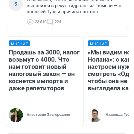
5
выносится в реку»: гидролог из Тюмени — о
вонючей Туре и причинах потопа
23 810
224
МНЕНИЕ
МНЕНИЕ
Продашь за 3000, налог
«Мы видим нов
возьмут с 4000. Что
Нолана»: с как
нам готовит новый
настроем нужн
налоговый закон — он
смотреть «Оди
коснется импорта и
чтобы она не
даже репетиторов
выглядела как
Анастасия Завгородняя
Надежда Губар