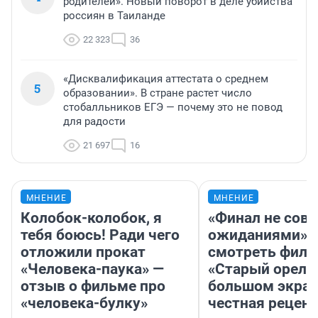
родителей». Новый поворот в деле убийства
россиян в Таиланде
22 323
36
«Дисквалификация аттестата о среднем
5
образовании». В стране растет число
стобалльников ЕГЭ — почему это не повод
для радости
21 697
16
МНЕНИЕ
МНЕНИЕ
Колобок-колобок, я
«Финал не совп
тебя боюсь! Ради чего
ожиданиями»: 
отложили прокат
смотреть фил
«Человека-паука» —
«Старый орел» 
отзыв о фильме про
большом экран
«человека-булку»
честная рецен