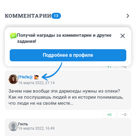
КОММЕНТАРИИ
13
Гость
17 марта 2022, 12:25
Получай награды за комментарии и другие 
задания!
Господи когда хоть наконец то возьмутся за эти 
органы опеки.. как не послушаешь так они опять 
Подробнее в профиле
фигурируют, вопрос а нужны они нам в таком виде?
бедная девочка , а бабушке стойкости и здоровья, 
+1
–0
низкий поклон вам...
ПЧеЛк@
16 марта 2022, 21:14
Зачем нам вообще эти дармоеды нужны из опеки? 
Как не послушаешь людей и их истории понимаешь, 
что люди не на своём месте…
+0
–0
Гость
16 марта 2022, 16:49