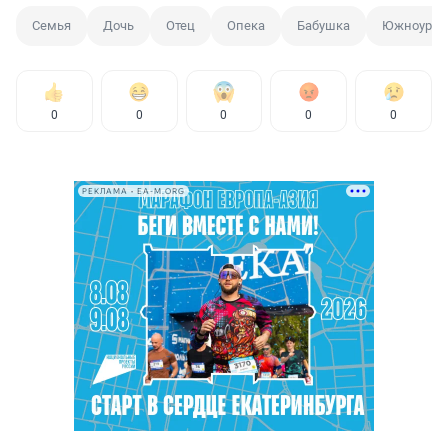
Семья
Дочь
Отец
Опека
Бабушка
Южноурал
0
0
0
0
0
РЕКЛАМА • EA-M.ORG