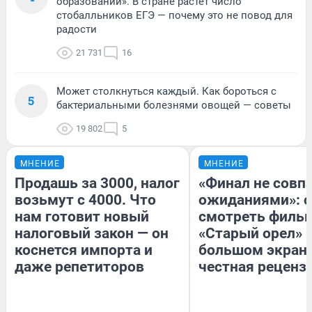
образовании». В стране растет число
стобалльников ЕГЭ — почему это не повод для
радости
21 731
16
Может столкнуться каждый. Как бороться с
5
бактериальными болезнями овощей — советы
19 802
5
МНЕНИЕ
МНЕНИЕ
Продашь за 3000, налог
«Финал не совпа
возьмут с 4000. Что
ожиданиями»: с
нам готовит новый
смотреть филь
налоговый закон — он
«Старый орел» 
коснется импорта и
большом экран
даже репетиторов
честная реценз