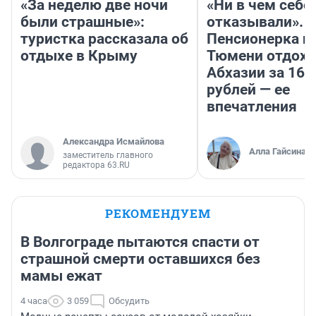
«За неделю две ночи
«Ни в чем себе
были страшные»:
отказывали».
туристка рассказала об
Пенсионерка и
отдыхе в Крыму
Тюмени отдохн
Абхазии за 160
рублей — ее
впечатления
Александра Исмайлова
Алла Гайсина
заместитель главного
редактора 63.RU
РЕКОМЕНДУЕМ
В Волгограде пытаются спасти от
страшной смерти оставшихся без
мамы ежат
4 часа
3 059
Обсудить