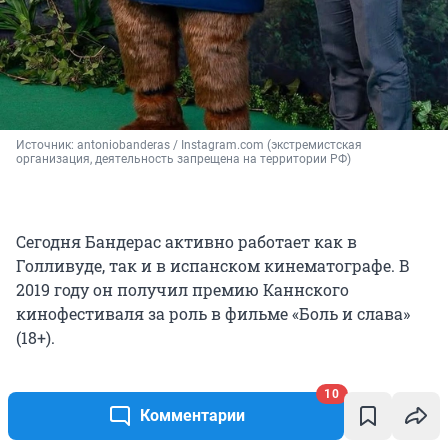
Источник: 
antoniobanderas / Instagram.com (экстремистская 
организация, деятельность запрещена на территории РФ)
Сегодня Бандерас активно работает как в
Голливуде, так и в испанском кинематографе. В
2019 году он получил премию Каннского
кинофестиваля за роль в фильме «Боль и слава»
(18+).
Кроме того, 64-летний актер управляет
10
Комментарии
собственной парфюмерной линией и преподает
актерское мастерство.