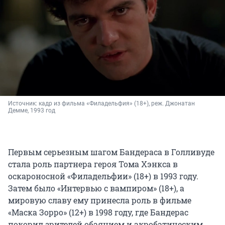
Источник: 
кадр из фильма «Филадельфия» (18+), реж. Джонатан 
Демме, 1993 год
Первым серьезным шагом Бандераса в Голливуде
стала роль партнера героя Тома Хэнкса в
оскароносной «Филадельфии» (18+) в 1993 году.
Затем было «Интервью с вампиром» (18+), а
мировую славу ему принесла роль в фильме
«Маска Зорро» (12+) в 1998 году, где Бандерас
покорил зрителей обаянием и акробатическим