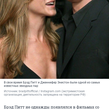
В свое время Брэд Питт и Дженнифер Энистон были одной из самых
известных звездных пар
Источник: 
bradpittofflcial / Instagram.com (экстремистская 
организация, деятельность запрещена на территории РФ)
Брэд Питт не однажды появлялся в фильмах со