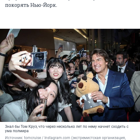
покорять Нью-Йорк.
Знал бы Том Круз, что через несколько лет по нему начнет сходить с
ума полмира
Источник: 
tomcruise / Instagram.com (экстремистская организация, 