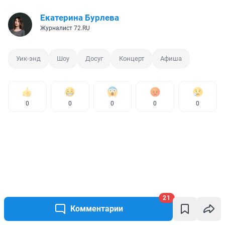
Екатерина Бурлева
Журналист 72.RU
Уик-энд
Шоу
Досуг
Концерт
Афиша
0
0
0
0
0
21
Комментарии