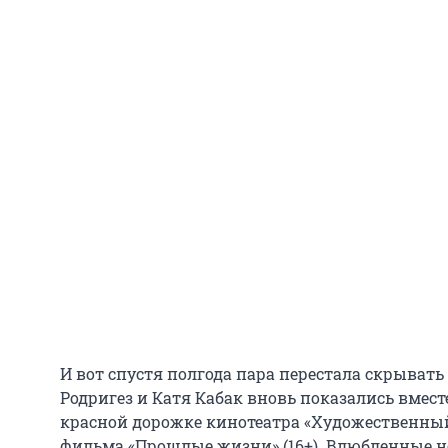
И вот спустя полгода пара перестала скрыват
Родригез и Катя Кабак вновь показались вместе
красной дорожке кинотеатра «Художественный
фильма «Прошлые жизни» (16+). Влюбленные н