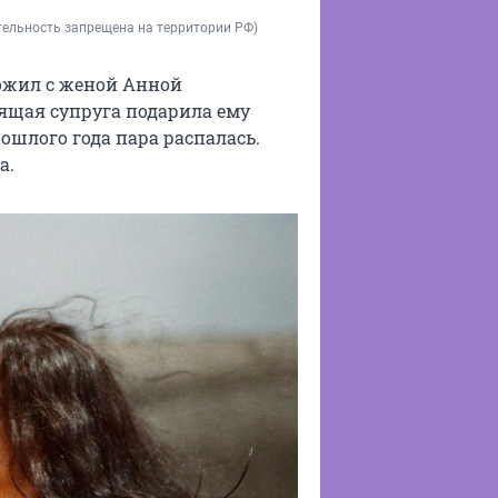
ятельность запрещена на территории РФ)
рожил с женой Анной
бящая супруга подарила ему
ошлого года пара распалась.
а.