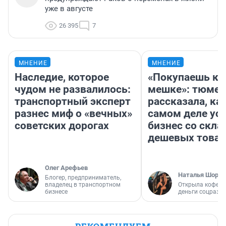
уже в августе
26 395
7
МНЕНИЕ
МНЕНИЕ
Наследие, которое
«Покупаешь ко
чудом не развалилось:
мешке»: тюмен
транспортный эксперт
рассказала, как
разнес миф о «вечных»
самом деле ус
советских дорогах
бизнес со скл
дешевых това
Олег Арефьев
Наталья Шорох
Блогер, предприниматель,
владелец в транспортном
Открыла кофейн
бизнесе
деньги соцразв