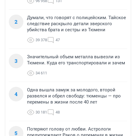
96 958
131
Думали, что говорят с полицейским. Тайское
2
следствие раскрыло детали зверского
убийства брата и сестры из Тюмени
39 378
47
Значительный объем металла вывезли из
3
Тюмени. Куда его транспортировали и зачем
34 611
Одна вышла замуж за молодого, второй
4
развелся и обрел свободу: тюменцы — про
перемены в жизни после 40 лет
30 181
48
Потеряют голову от любви. Астрологи
5
предупреждают Раков о переменах в жизни