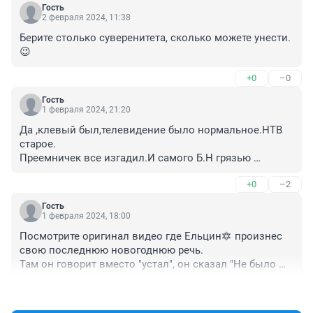
Гость
2 февраля 2024, 11:38
Берите столько суверенитета, сколько можете унести.
😉
+0
–0
Гость
1 февраля 2024, 21:20
Да ,клевый был,телевидение было нормальное.НТВ 
старое.

Преемничек все изгадил.И самого Б.Н грязью 
разрешил поливать.
+0
–2
Гость
1 февраля 2024, 18:00
Посмотрите оригинал видео где Ельцин🔯 произнес 
свою последнюю новогоднюю речь.

Там он говорит вместо "устал", он сказал "Не было 
более главной задачи".
+1
–0