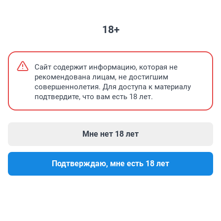
НЕДВИЖИМОСТЬ
ПРОМОКОДЫ
ЗНАКОМСТВА
ПОГОДА
ТЕ
18+
Простились с убитыми детьми в Таиланде
Квартиры с видом на рек
Сайт содержит информацию, которая не
рекомендована лицам, не достигшим
совершеннолетия. Для доступа к материалу
График подвоза чистой воды на 7 августа
СРОЧНО
подтвердите, что вам есть 18 лет.
с адресами
Мне нет 18 лет
Подтверждаю, мне есть 18 лет