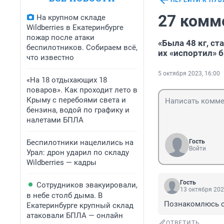
ПЕРЕЙТИ К ПУ
27 комм
На крупном складе
Wildberries в Екатеринбурге
пожар после атаки
«Была 48 кг, ст
беспилотников. Собираем всё,
их «испортил» 
что известно
5 октября 2023, 16:00
«На 18 отдыхающих 18
поваров». Как проходит лето в
Крыму с перебоями света и
бензина, водой по графику и
налетами БПЛА
Беспилотники нацелились на
Гость
Войти
Урал: дрон ударил по складу
Wildberries — кадры
Гость
Сотрудников эвакуировали,
13 октября 202
в небе столб дыма. В
Познакомлюсь с 
Екатеринбурге крупный склад
атаковали БПЛА — онлайн
ОТВЕТИТЬ