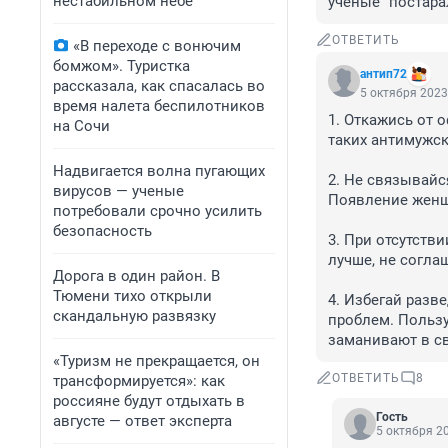
нестабильном небе
учёные" постара
ОТВЕТИТЬ
«В переходе с вонючим
бомжом». Туристка
антип72
рассказала, как спасалась во
5 октября 2023
время налета беспилотников
1. Откажись от 
на Сочи
таких антимужски
Надвигается волна пугающих
2. Не связывайс
вирусов — ученые
Появление женщи
потребовали срочно усилить
безопасность
3. При отсутств
лучше, не согла
Дорога в один район. В
Тюмени тихо открыли
4. Избегай разв
скандальную развязку
проблем. Польз
заманивают в св
«Туризм не прекращается, он
ОТВЕТИТЬ
8
трансформируется»: как
россияне будут отдыхать в
Гость
августе — ответ эксперта
5 октября 20