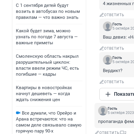
4 жизненных 
С 1 сентября детей будут
возить в автобусах по новым
ОТВЕТИТЬ
правилам — что важно знать
Гость
5 октября 20
Какой будет зима, можно
узнать по погоде 7 августа —
Ваш девиз: «Н
важные приметы
ОТВЕТИТЬ
Смоленскую область накрыл
Гость
разрушительный циклон:
5 октября 20
власти ввели режим ЧС, есть
Вердикт?
погибшие — кадры
ОТВЕТИТЬ
Квартиры в новостройках
начнут дешеветь — когда
Показат
ждать снижения цен
Гость
Все думали, что Орейро и
5 октября 2023
Арана встречаются: что на
пропаганда фем
самом деле связывало самую
горячую пару 90-х
ОТВЕТИТЬ
2