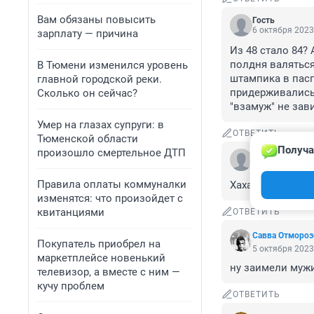
Вам обязаны повысить
Гость
6 октября 2023
зарплату — причина
Из 48 стало 84? 
полдня валяться
В Тюмени изменился уровень
штампика в пасп
главной городской реки.
придерживались 
Сколько он сейчас?
"взамуж" не зав
Умер на глазах супруги: в
ОТВЕТИТЬ
Тюменской области
Получа
произошло смертельное ДТП
Гость
6 октября 2023
Правила оплаты коммуналки
Хаха, ныне они 
изменятся: что произойдет с
квитанциями
ОТВЕТИТЬ
Савва Отмороз
Покупатель приобрел на
5 октября 2023
маркетплейсе новенький
ну заимели мужи
телевизор, а вместе с ним —
кучу проблем
ОТВЕТИТЬ