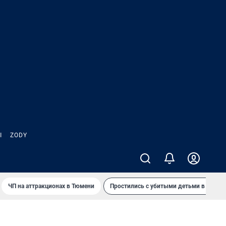
Ы
ZODY
ЧП на аттракционах в Тюмени
Простились с убитыми детьми в Таила