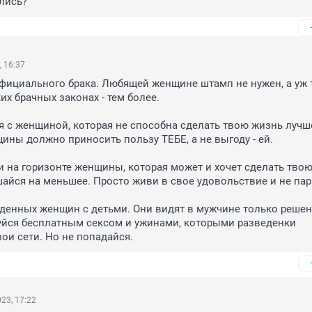
лись?
, 16:37
официального брака. Любящей женщине штамп не нужен, а уж т
х брачных законах - тем более.

я с женщиной, которая не способна сделать твою жизнь лучше
ны должно приносить пользу ТЕБЕ, а не выгоду - ей.

ии на горизонте женщины, которая может и хочет сделать твою
шайся на меньшее. Просто живи в свое удовольствие и не парь
еденных женщин с детьми. Они видят в мужчине только решен
уйся бесплатным сексом и ужинами, которыми разведенки 
ои сети. Но не попадайся.
23, 17:22