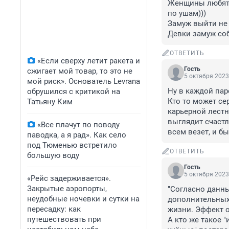
Женщины любят у
по ушам))) 

Замуж выйти не 
Девки замуж соб
ОТВЕТИТЬ
«Если сверху летит ракета и
Гость
сжигает мой товар, то это не
5 октября 2023
мой риск». Основатель Levrana
Ну в каждой пар
обрушился с критикой на
Кто то может се
Татьяну Ким
карьерной лестн
выглядит счастл
«Все плачут по поводу
всем везет, и 
паводка, а я рад». Как село
под Тюменью встретило
ОТВЕТИТЬ
большую воду
Гость
5 октября 2023
«Рейс задерживается».
Закрытые аэропорты,
"Согласно данны
неудобные ночевки и сутки на
дополнительных 1
пересадку: как
жизни. Эффект о
путешествовать при
А кто же такое "