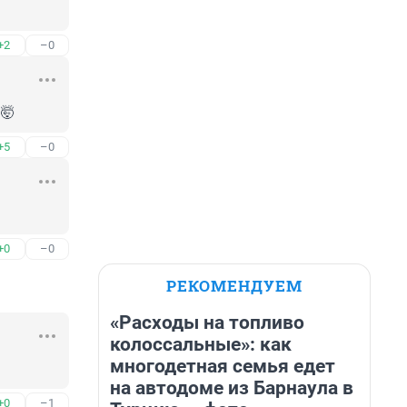
+2
–0
️🤯
+5
–0
+0
–0
РЕКОМЕНДУЕМ
«Расходы на топливо
колоссальные»: как
многодетная семья едет
на автодоме из Барнаула в
+0
–1