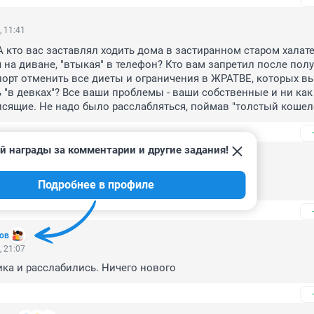
, 11:41
А кто вас заставлял ходить дома в застиранном старом халате 
 на диване, "втыкая" в телефон? Кто вам запретил после полу
орт отменить все диеты и ограничения в ЖРАТВЕ, которых вы
"в девках"? Все ваши проблемы - ваши собственные и ни как 
исящие. Не надо было расслабляться, поймав "толстый кошел
й награды за комментарии и другие задания!
, 10:13
Подробнее в профиле
задолго до брака порченные😀
ов
, 21:07
ка и расслабились. Ничего нового