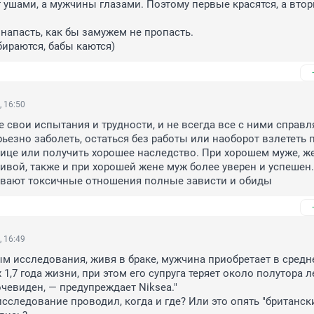
шами, а мужчины глазами. Поэтому первые красятся, а вторы
напасть, как бы замужем не пропасть. 

ираются, бабы каются)
, 16:50
е свои испытания и трудности, и не всегда все с ними справля
рьезно заболеть, остаться без работы или наоборот взлететь п
ице или получить хорошее наследство. При хорошем муже, ж
ивой, также и при хорошей жене муж более уверен и успешен. 
бывают токсичные отношения полные зависти и обиды
, 16:49
м исследования, живя в браке, мужчина приобретает в средн
,7 года жизни, при этом его супруга теряет около полутора ле
чевиден, — предупреждает Niksea."

исследование проводил, когда и где? Или это опять "британски