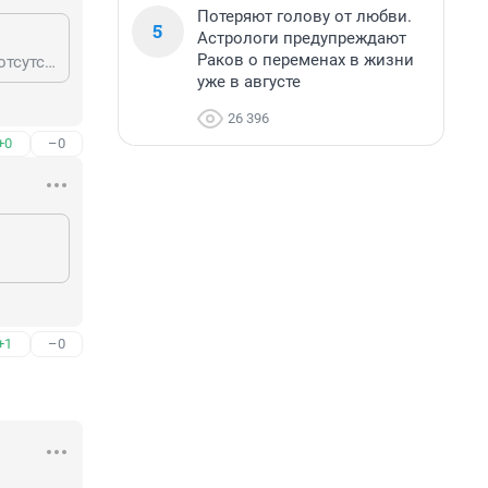
Потеряют голову от любви.
5
Астрологи предупреждают
Раков о переменах в жизни
А ты пробовал есть на бегу что придется? Спать по 4 часа с перерывами, а отсутствие сна сказывается на то, что размеры увеличиваются. Не говоря уж об отсутствии времени, денен и сил на спортзалы, массажы и косметологов? Это типичная семейная жизнь женщины с мужем и детьми, тем более с семейным доходом ниже среднего. Плюс подорванное родами здоровье, плюс задвигание своих желаний, увлечений и потребностей на задний план. И много-много подобных "плюшек". Женщина виновата?
уже в августе
26 396
+0
–0
+1
–0