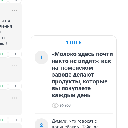
и по 
чения 
 
от 
ТОП 5
ёк"!
«Молоко здесь почти
+1
–0
1
никто не видит»: как
на тюменском
заводе делают
продукты, которые
+1
–0
вы покупаете
каждый день
96 968
+1
–1
Думали, что говорят с
2
полицейским. Тайское