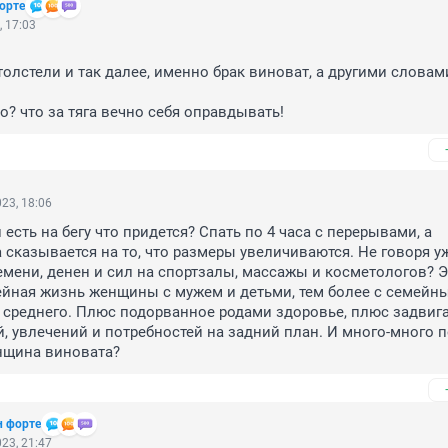
орте
, 17:03
толстели и так далее, именно брак виноват, а другими словами
? что за тяга вечно себя оправдывать!
23, 18:06
есть на бегу что придется? Спать по 4 часа с перерывами, а 
а сказывается на то, что размеры увеличиваются. Не говоря уж
емени, денен и сил на спортзалы, массажы и косметологов? Э
йная жизнь женщины с мужем и детьми, тем более с семейны
среднего. Плюс подорванное родами здоровье, плюс задвига
, увлечений и потребностей на задний план. И много-много п
нщина виновата?
н форте
23, 21:47