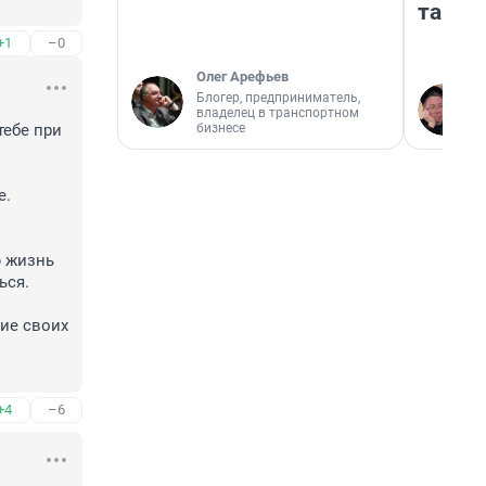
там п
+1
–0
Олег Арефьев
Блогер, предприниматель,
владелец в транспортном
бизнесе
ебе при 
. 
 жизнь 
ся.

ие своих 
+4
–6