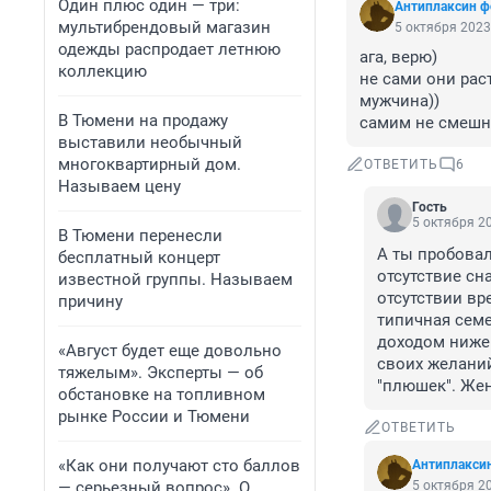
Один плюс один — три:
Антиплаксин ф
мультибрендовый магазин
5 октября 2023
одежды распродает летнюю
ага, верю) 

коллекцию
не сами они рас
мужчина)) 

В Тюмени на продажу
самим не смешно
выставили необычный
многоквартирный дом.
ОТВЕТИТЬ
6
Называем цену
Гость
5 октября 20
В Тюмени перенесли
А ты пробовал 
бесплатный концерт
отсутствие сн
известной группы. Называем
отсутствии вр
причину
типичная семе
доходом ниже 
«Август будет еще довольно
своих желаний
тяжелым». Эксперты — об
"плюшек". Же
обстановке на топливном
рынке России и Тюмени
ОТВЕТИТЬ
«Как они получают сто баллов
Антиплакси
— серьезный вопрос». О
5 октября 20