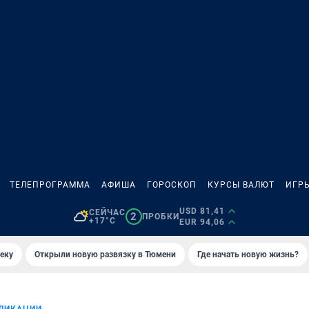
ТЕЛЕПРОГРАММА
АФИША
ГОРОСКОП
КУРСЫ ВАЛЮТ
ИГР
USD 81,41
СЕЙЧАС
2
ПРОБКИ
+17°C
EUR 94,06
еку
Открыли новую развязку в Тюмени
Где начать новую жизнь?