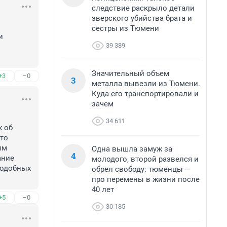
следствие раскрыло детали
зверского убийства брата и
сестры из Тюмени
 
39 389
Значительный объем
+3
–0
3
металла вывезли из Тюмени.
Куда его транспортировали и
зачем
34 611
 об 
то 
м 
Одна вышла замуж за
4
ние 
молодого, второй развелся и
одобных 
обрел свободу: тюменцы —
про перемены в жизни после
40 лет
+5
–0
30 185