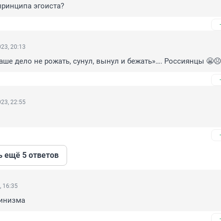
принципа эгоиста?
23, 20:13
аше дело не рожать, сунул, вынул и бежать»…. Россиянцы 😬☹
23, 22:55
ь ещё 5 ответов
, 16:35
инизма