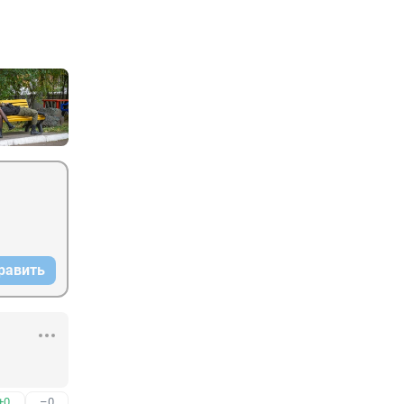
равить
+0
–0