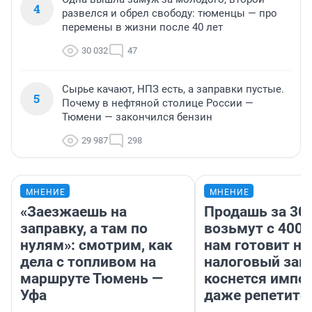
4
развелся и обрел свободу: тюменцы — про
перемены в жизни после 40 лет
30 032
47
Сырье качают, НПЗ есть, а заправки пустые.
5
Почему в нефтяной столице России —
Тюмени — закончился бензин
29 987
298
МНЕНИЕ
МНЕНИЕ
«Заезжаешь на
Продашь за 300
заправку, а там по
возьмут с 4000
нулям»: смотрим, как
нам готовит н
дела с топливом на
налоговый зако
маршруте Тюмень —
коснется импор
Уфа
даже репетито