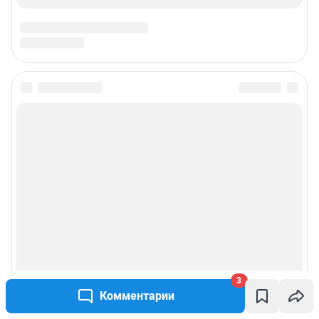
Предвыборная агитация
Статистика канала в MAX
Все города сети
Мобильное приложение
Google Play
App Store
Мы в соцсетях
Контактные данные для Роскомнадзора и государственных органов
3
Комментарии
Сетевое издание «72.ру» (18+)
Зарегистрировано Федеральной службой по надзору в сфере связи,