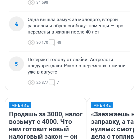
34 598
Одна вышла замуж за молодого, второй
4
развелся и обрел свободу: тюменцы — про
перемены в жизни после 40 лет
30 170
48
Потеряют голову от любви. Астрологи
5
предупреждают Раков о переменах в жизни
уже в августе
26 377
7
МНЕНИЕ
МНЕНИЕ
Продашь за 3000, налог
«Заезжаешь на
возьмут с 4000. Что
заправку, а там
нам готовит новый
нулям»: смотри
налоговый закон — он
дела с топливо