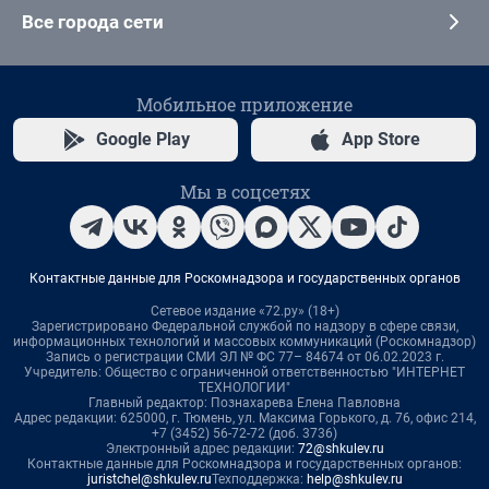
Все города сети
Мобильное приложение
Google Play
App Store
Мы в соцсетях
Контактные данные для Роскомнадзора и государственных органов
Сетевое издание «72.ру» (18+)
Зарегистрировано Федеральной службой по надзору в сфере связи,
информационных технологий и массовых коммуникаций (Роскомнадзор)
Запись о регистрации СМИ ЭЛ № ФС 77– 84674 от 06.02.2023 г.
Учредитель: Общество с ограниченной ответственностью "ИНТЕРНЕТ
ТЕХНОЛОГИИ"
Главный редактор: Познахарева Елена Павловна
Адрес редакции: 625000, г. Тюмень, ул. Максима Горького, д. 76, офис 214,
+7 (3452) 56-72-72 (доб. 3736)
Электронный адрес редакции:
72@shkulev.ru
Контактные данные для Роскомнадзора и государственных органов:
juristchel@shkulev.ru
Техподдержка:
help@shkulev.ru