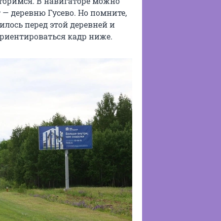
овторимся. В навигаторе можно
— деревню Гусево. Но помните,
илось перед этой деревней и
риентироваться кадр ниже.