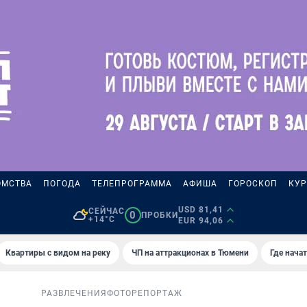
ОМСТВА
ПОГОДА
ТЕЛЕПРОГРАММА
АФИША
ГОРОСКОП
КУР
USD 81,41
СЕЙЧАС
0
ПРОБКИ
+14°C
EUR 94,06
Квартиры с видом на реку
ЧП на аттракционах в Тюмени
Где нача
РАЗВЛЕЧЕНИЯ
ФОТОРЕПОРТАЖ