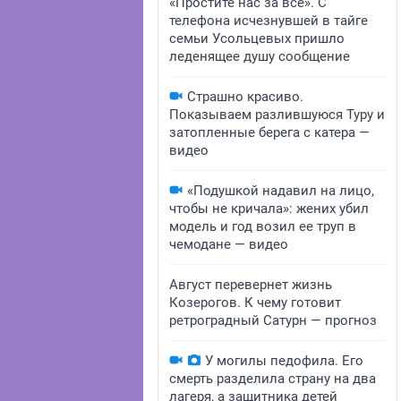
«Простите нас за всё». С
телефона исчезнувшей в тайге
семьи Усольцевых пришло
леденящее душу сообщение
Страшно красиво.
Показываем разлившуюся Туру и
затопленные берега с катера —
видео
«Подушкой надавил на лицо,
чтобы не кричала»: жених убил
модель и год возил ее труп в
чемодане — видео
Август перевернет жизнь
Козерогов. К чему готовит
ретроградный Сатурн — прогноз
У могилы педофила. Его
смерть разделила страну на два
лагеря, а защитника детей