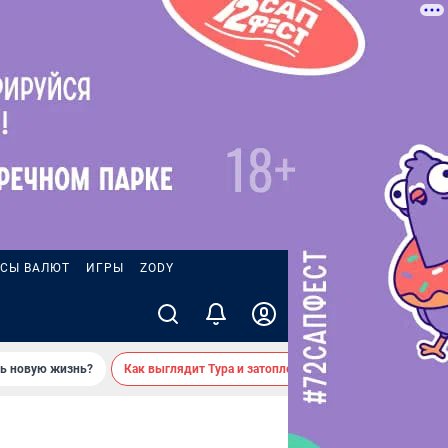
СЫ ВАЛЮТ
ИГРЫ
ZODY
ть новую жизнь?
Как выглядит Тура и затопленные берега — вид с реки