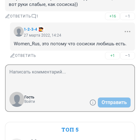
вот руки слабые, как сосиска))
+16
–1
ОТВЕТИТЬ
1
1-2-3-4
27 марта 2022, 14:24
Women_Rus, это потому что сосиски любишь есть.
+1
–1
ОТВЕТИТЬ
Гость
Войти
Отправить
ТОП 5