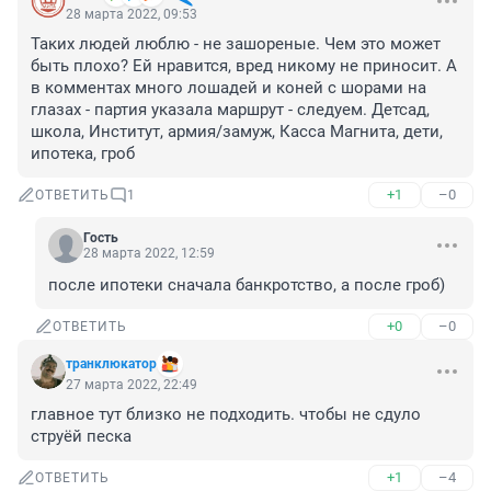
28 марта 2022, 09:53
Таких людей люблю - не зашореные. Чем это может 
быть плохо? Ей нравится, вред никому не приносит. А 
в комментах много лошадей и коней с шорами на 
глазах - партия указала маршрут - следуем. Детсад, 
школа, Институт, армия/замуж, Касса Магнита, дети, 
ипотека, гроб
+1
–0
ОТВЕТИТЬ
1
Гость
28 марта 2022, 12:59
после ипотеки сначала банкротство, а после гроб)
+0
–0
ОТВЕТИТЬ
транклюкатор
27 марта 2022, 22:49
главное тут близко не подходить. чтобы не сдуло 
струёй песка
+1
–4
ОТВЕТИТЬ