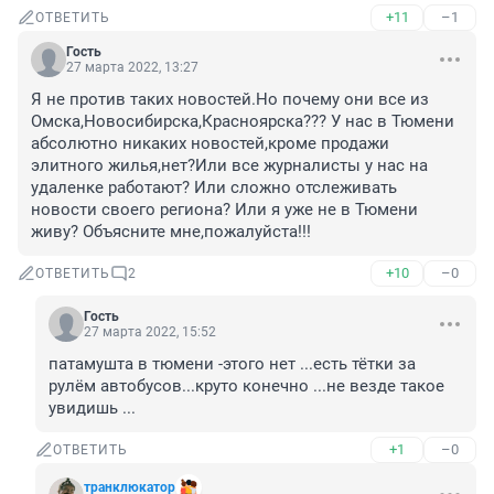
+11
–1
ОТВЕТИТЬ
Гость
27 марта 2022, 13:27
Я не против таких новостей.Но почему они все из 
Омска,Новосибирска,Красноярска??? У нас в Тюмени 
абсолютно никаких новостей,кроме продажи 
элитного жилья,нет?Или все журналисты у нас на 
удаленке работают? Или сложно отслеживать 
новости своего региона? Или я уже не в Тюмени 
живу? Объясните мне,пожалуйста!!!
+10
–0
ОТВЕТИТЬ
2
Гость
27 марта 2022, 15:52
патамушта в тюмени -этого нет ...есть тётки за 
рулём автобусов...круто конечно ...не везде такое 
увидишь ...
+1
–0
ОТВЕТИТЬ
транклюкатор