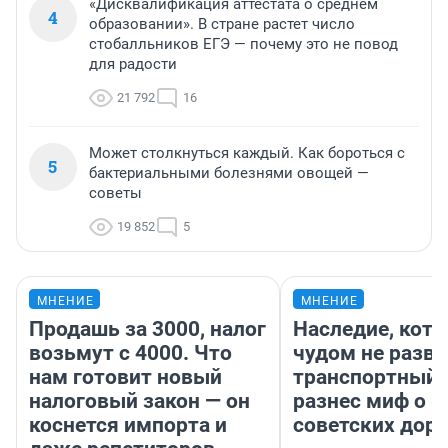
«Дисквалификация аттестата о среднем
4
образовании». В стране растет число
стобалльников ЕГЭ — почему это не повод
для радости
21 792
16
Может столкнуться каждый. Как бороться с
5
бактериальными болезнями овощей —
советы
19 852
5
МНЕНИЕ
МНЕНИЕ
Продашь за 3000, налог
Наследие, кото
возьмут с 4000. Что
чудом не разва
нам готовит новый
транспортный 
налоговый закон — он
разнес миф о 
коснется импорта и
советских доро