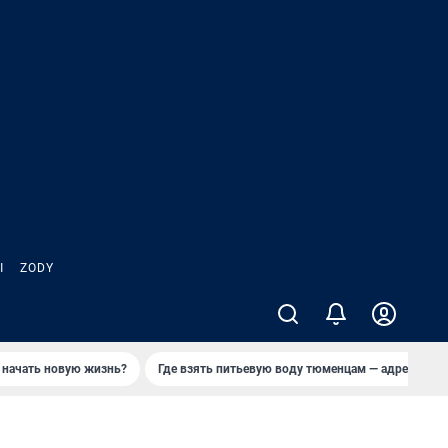
Ы
ZODY
 начать новую жизнь?
Где взять питьевую воду тюменцам — адреса