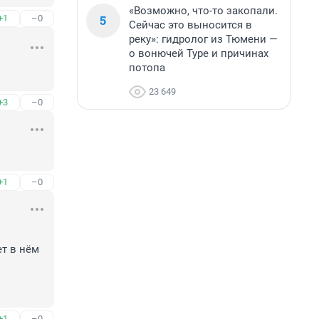
«Возможно, что-то закопали.
5
+1
–0
Сейчас это выносится в
реку»: гидролог из Тюмени —
о вонючей Туре и причинах
потопа
23 649
+3
–0
+1
–0
т в нём 
+1
–0