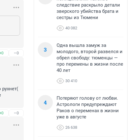
следствие раскрыло детали
зверского убийства брата и
сестры из Тюмени
40 082
Одна вышла замуж за
3
молодого, второй развелся и
+0
–0
обрел свободу: тюменцы —
про перемены в жизни после
40 лет
30 410
рухнет(

 
Потеряют голову от любви.
4
Астрологи предупреждают
Раков о переменах в жизни
+0
–0
уже в августе
26 638