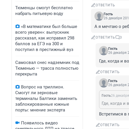
ОТВЕТИТЬ
Тюменцы смогут бесплатно
набрать питьевую воду
Гость
26 декабря 201
«В математике был больше
А я мечтаю о ре
всего уверен»: выпускник
рассказал, как исправил 298
ОТВЕТИТЬ
3
баллов за ЕГЭ на 300 и
Гость
поступил в престижный вуз
26 декабря 2
Где, когда и 
Самосвал снес надземник под
Тюменью — трасса полностью
ОТВЕТИТЬ
перекрыта
Гость
26 декабря 2
Вопрос на триллион.
Смогут ли зерновые
Гость
26 декабря
терминалы Балтики заменить
Где, когда и
заблокированные южные
порты: мнение эксперта
Встретимся в 
Появилось видео
ОТВЕТИТЬ
смертельного ДТП на трассе