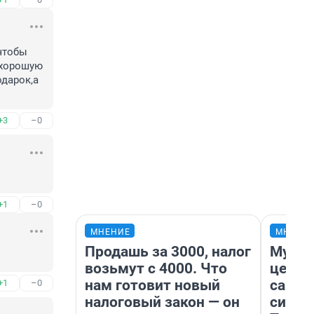
чтобы 
хорошую 
дарок,а 
+3
–0
+1
–0
МНЕНИЕ
МНЕНИ
Продашь за 3000, налог
Музей
возьмут с 4000. Что
церко
нам готовит новый
самоц
+1
–0
налоговый закон — он
симво