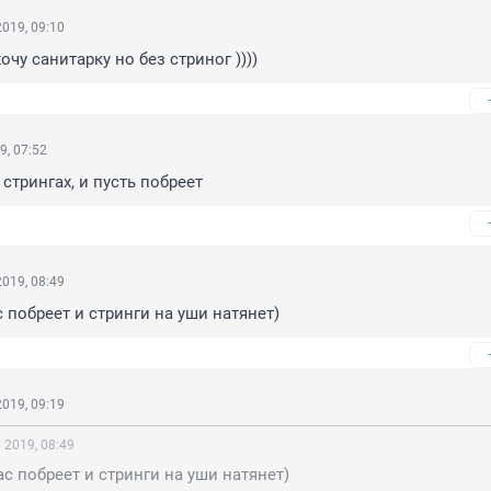
019, 09:10
хочу санитарку но без стриног ))))
9, 07:52
стрингах, и пусть побреет
019, 08:49
 побреет и стринги на уши натянет)
019, 09:19
 2019, 08:49
с побреет и стринги на уши натянет)