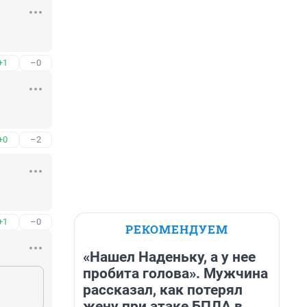
+1
–0
+0
–2
+1
–0
РЕКОМЕНДУЕМ
«Нашел Наденьку, а у нее
пробита голова». Мужчина
рассказал, как потерял
жену при атаке БПЛА в