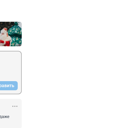
равить
даже 