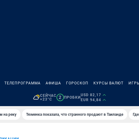
ТЕЛЕПРОГРАММА
АФИША
ГОРОСКОП
КУРСЫ ВАЛЮТ
ИГР
USD 82,17
СЕЙЧАС
2
ПРОБКИ
+23°C
EUR 94,84
м на реку
Тюменка показала, что странного продают в Таиланде
Где