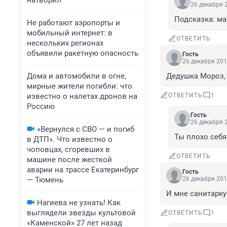
натворил
26 декабря 2
Подсказка: ма
Не работают аэропорты и
мобильный интернет: в
ОТВЕТИТЬ
нескольких регионах
объявили ракетную опасность
Гость
26 декабря 201
Дома и автомобили в огне,
Дедушка Мороз, 
мирные жители погибли: что
известно о налетах дронов на
ОТВЕТИТЬ
1
Россию
Гость
26 декабря 2
«Вернулся с СВО — и погиб
Ты плохо себя
в ДТП». Что известно о
чоповцах, сгоревших в
ОТВЕТИТЬ
машине после жесткой
аварии на трассе Екатеринбург
Гость
— Тюмень
26 декабря 201
И мне сaнитaрку 
Нагиева не узнать! Как
выглядели звезды культовой
ОТВЕТИТЬ
1
«Каменской» 27 лет назад