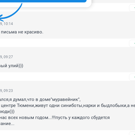
9, 10:14
е письма не красиво.
9, 09:27
вый улий)))
9, 09:23
лся,я думал,что в доме"муравейник",

 центре Тюмени,живут одни синиботы,нарки и быдлобыки,а не
юди)))

с всех новым годом...!!!пусть у каждого сбудется 
ание...