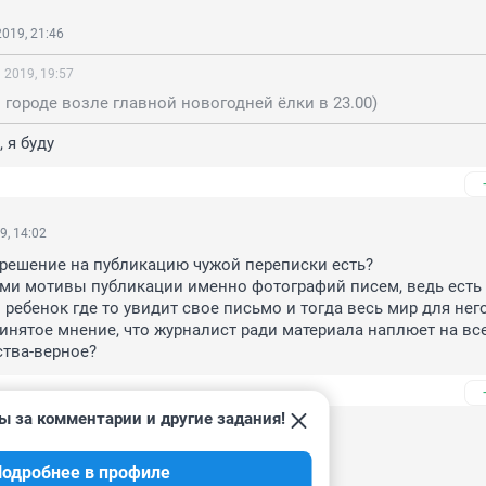
019, 21:46
 2019, 19:57
 городе возле главной новогодней ёлки в 23.00)
 я буду
9, 14:02
зрешение на публикацию чужой переписки есть?

ми мотивы публикации именно фотографий писем, ведь есть 
 ребенок где то увидит свое письмо и тогда весь мир для него 
инятое мнение, что журналист ради материала наплюет на все
ства-верное?
ы за комментарии и другие задания!
9, 10:30
одробнее в профиле
трачу сама на нужное. вот так.