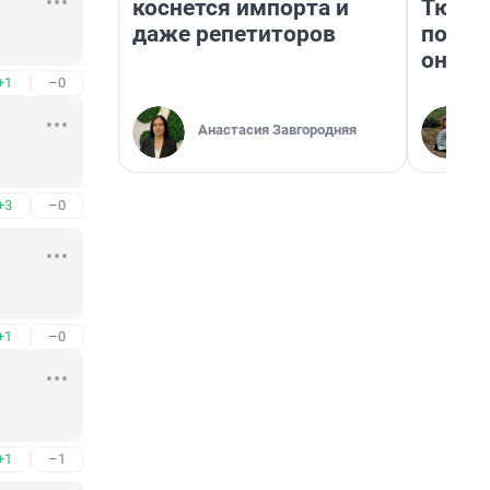
коснется импорта и
Тюмен
даже репетиторов
поеха
они т
+1
–0
Анастасия Завгородняя
+3
–0
+1
–0
+1
–1