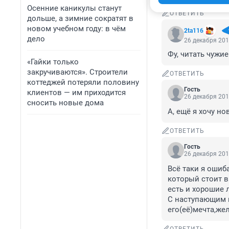
Осенние каникулы станут
ОТВЕТИТЬ
дольше, а зимние сократят в
новом учебном году: в чём
2ta116
дело
26 декабря 201
Фу, читать чужи
«Гайки только
закручиваются». Строители
ОТВЕТИТЬ
коттеджей потеряли половину
Гость
клиентов — им приходится
26 декабря 201
сносить новые дома
А, ещё я хочу но
ОТВЕТИТЬ
Гость
26 декабря 201
Всё таки я ошиба
который стоит в
есть и хорошие л
С наступающим на
его(её)мечта,жел