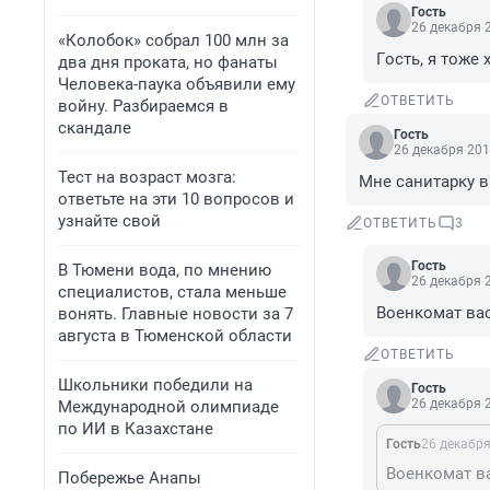
Гость
26 декабря 2
«Колобок» собрал 100 млн за
Гoсть, я тоже 
два дня проката, но фанаты
Человека-паука объявили ему
ОТВЕТИТЬ
войну. Разбираемся в
скандале
Гость
26 декабря 201
Тест на возраст мозга:
Мне санитарку в 
ответьте на эти 10 вопросов и
узнайте свой
ОТВЕТИТЬ
3
Гость
В Тюмени вода, по мнению
26 декабря 2
специалистов, стала меньше
Военкомат вас
вонять. Главные новости за 7
августа в Тюменской области
ОТВЕТИТЬ
Школьники победили на
Гость
26 декабря 2
Международной олимпиаде
по ИИ в Казахстане
Гость
26 декабря
Военкомат ва
Побережье Анапы