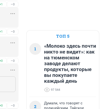
+1
–0
+1
–0
ТОП 5
«Молоко здесь почти
1
никто не видит»: как
на тюменском
+0
–0
заводе делают
продукты, которые
вы покупаете
каждый день
97 544
Думали, что говорят с
2
+0
–0
полицейским. Тайское