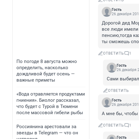
ОТВЕТИТЬ
Гость
26 декабря 201
Дорогой дед Мор
все люди имели 
пенсию,тогда ка
ты сможешь спо
ОТВЕТИТЬ
1
По погоде 8 августа можно
Гость
определить, насколько
26 декабря 2
дождливой будет осень —
Сами выбирал
важные приметы
ОТВЕТИТЬ
«Вода отравляется продуктами
гниения». Биолог рассказал,
Гость
26 декабря 201
что будет с Турой в Тюмени
после массовой гибели рыбы
А мне бы, чтобы 
ОТВЕТИТЬ
1
Россиянина арестовали за
звезды в Telegram — что он
Гость