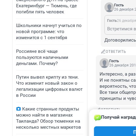
Екатеринбург — Тюмень, где
Гость
26 декабря 2
погибли пять человек
Гость
26 декабря
Школьники начнут учиться по
Встретимся в
новой программе: что
изменится с 1 сентября
Договорились,
Россияне всё чаще
ОТВЕТИТЬ
пользуются наличными
Гость
деньгами. Почему?
26 декабря 201
Интересно, а ра
Путин вывел крипту из тени.
И не понятны са
Что изменит новый закон о
вероятность, что
легализации цифровых валют
Все таки общепр
в России
принципы и чув
Какие странные продукты
ОТВЕТИТЬ
можно найти в магазинах
Получай наград
Гость
Таиланда? Обзор тюменки на
26 декабря 201
несколько местных маркетов
П
я хочу денег. по