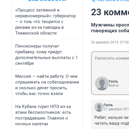
ПЕРЕЙТИ К ПУ
23 комм
«Процесс затяжной и
неравномерный»: губернатор
— о том, что творится с
Мужчины просят
реками из-за паводка в
говорящих соба
Тюменской области
26 декабря 2019, 07:00
Пенсионеры получат
прибавку: кому придут
дополнительные выплаты с 1
сентября
Миссия — найти работу. О чем
спрашивать на собеседовании
Гость
Войти
и сколько денег просить,
чтобы вас точно взяли
Гость
На Кубани горит НПЗ из-за
27 декабря 201
атаки беспилотников: есть
Ребят, нельзя чи
пострадавшие. Главное о
читать вашу под
ночных налетах