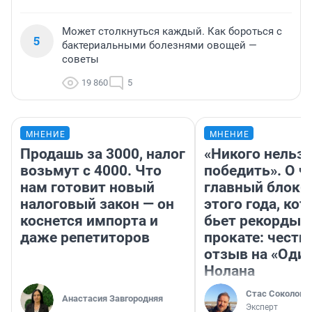
Может столкнуться каждый. Как бороться с
5
бактериальными болезнями овощей —
советы
19 860
5
МНЕНИЕ
МНЕНИЕ
Продашь за 3000, налог
«Никого нельз
возьмут с 4000. Что
победить». О ч
нам готовит новый
главный блокб
налоговый закон — он
этого года, ко
коснется импорта и
бьет рекорды 
даже репетиторов
прокате: честн
отзыв на «Оди
Нолана
Стас Соколов
Анастасия Завгородняя
Эксперт