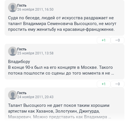
Гость
26 ноября 2011, 16:50
Судя по беседе, людей от искусства раздражает не 
талант Владимира Семеновича Высоцкого, не могут 
простить ему женитьбу на красавице-француженке.
+1
–0
Гость
25 ноября 2011, 13:58
Владибору

В конце 90-х был на его концерте в Москве. Такого 
потока пошлости со сцены до того момента я не 
видел нигде. После этого язык не поворачивается 
+1
–0
называть его интеллигентом.
Гость
24 ноября 2011, 20:43
Талант Высоцкого не дает покоя таким хорошим 
артистам как Хазанов, Золотухин, Джигурда, 
Макаревич. Можно представить как Владимира 
Высоцкого ненавидели завистники при жизни, если 
+2
–4
спустя 30 лет после смерти пытаются что-то доказать, 