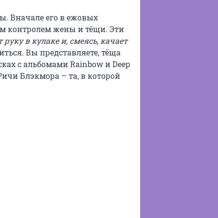
ы. Вначале его в ежовых
ым контролем жены и тёщи. Эти
 руку в кулаке и, смеясь, качает
биться. Вы представляете, тёща
ках с альбомами Rainbow и Deep
 Ричи Блэкмора – та, в которой