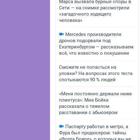
Марса вызвала бурные споры в
Сети — на снимке рассмотрели
«загадочного ходящего
человека»
Mercedes производителя
дронов подорвали под
Екатеринбургом — рассказываем
всё, что известно о покушении
Сможете не попасться на
уловки? На вопросах этого теста
спотыкаются 90 % людей
«Меня постоянно держали ниже
плинтуса»: Миа Бойка
рассказала о тяжелом
расставании с абьюзером
Паспарту работал в метро, а
Фура был продюсером: тайны
«Форта Боярд», о которых вы не