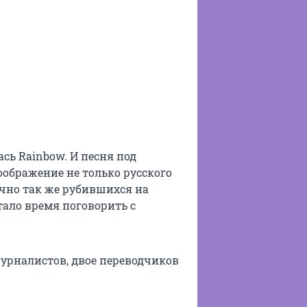
сь Rainbow. И песня под
оображение не только русского
очно так же рубившихся на
тало время поговорить с
журналистов, двое переводчиков