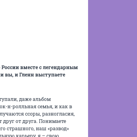
о России вместе с легендарным
и вы, и Гленн выступаете
тупали, даже альбом
к-н-ролльная семья, и как в
лучаются ссоры, разногласия,
 друг от друга. Понимаете
го страшного, наш «развод»
ьную карьеру, я – свою.