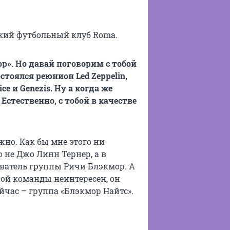
ский футбольный клуб Roma.
ор». Но давай поговорим с тобой
 состоялся реюнион
Led
Zeppelin,
ice и
Genezis. Ну а когда же
 Естественно, с тобой в качестве
жно. Как бы мне этого ни
о не Джо Линн Тернер, а в
ователь группы Ричи Блэкмор. А
ой команды неинтересен, он
ейчас – группа «Блэкмор Найтс».