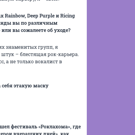
ах
Rainbow,
Deep
Purple и
Ricing
манды вы по различным
или вы сожалеете об уходе?
тих знаменитых групп, я
 штук – блестящая рок-карьера.
с, а не только вокалист в
а себя этакую маску
шел фестиваль «Роклахома», где
герои вчерашних дней», как