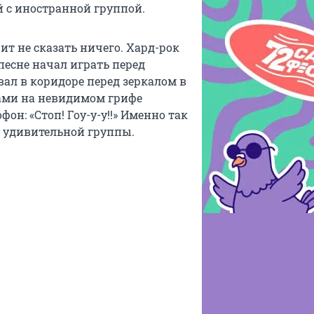
 с иностранной группой.
чит не сказать ничего. Хард-рок
 песне начал играть перед
вал в коридоре перед зеркалом в
ами на невидимом грифе
он: «Стоп! Гоу-у-у!!» Именно так
ой удивительной группы.