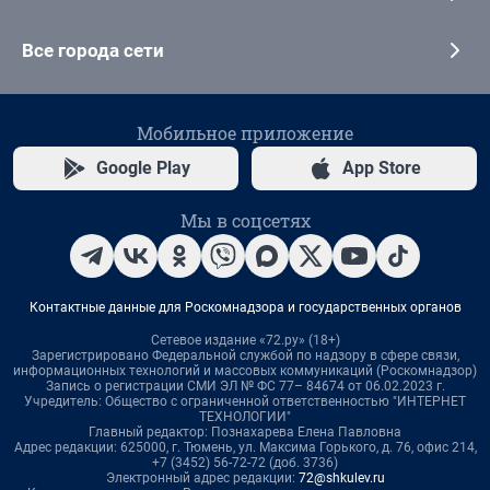
Все города сети
Мобильное приложение
Google Play
App Store
Мы в соцсетях
Контактные данные для Роскомнадзора и государственных органов
Сетевое издание «72.ру» (18+)
Зарегистрировано Федеральной службой по надзору в сфере связи,
информационных технологий и массовых коммуникаций (Роскомнадзор)
Запись о регистрации СМИ ЭЛ № ФС 77– 84674 от 06.02.2023 г.
Учредитель: Общество с ограниченной ответственностью "ИНТЕРНЕТ
ТЕХНОЛОГИИ"
Главный редактор: Познахарева Елена Павловна
Адрес редакции: 625000, г. Тюмень, ул. Максима Горького, д. 76, офис 214,
+7 (3452) 56-72-72 (доб. 3736)
Электронный адрес редакции:
72@shkulev.ru