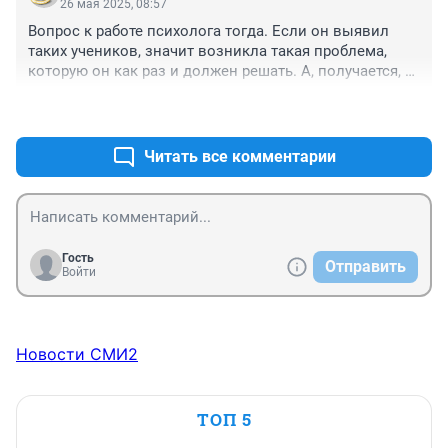
26 мая 2025, 08:57
Вопрос к работе психолога тогда. Если он выявил 
таких учеников, значит возникла такая проблема, 
которую он как раз и должен решать. А, получается, 
что психолог лишь обозначил проблемных детей и на 
+2
–1
этом остановился? Это точно психолог? Может быть 
нужно научить ребенка справляться с неудачами, 
давать стимул к обучению, поработать с родителями? 
Читать все комментарии
То есть, если у человека возникла опухоль, то 
данный специалист советует не вырезать ее, а 
дальше растить. Бред полный.
Гость
Отправить
Войти
Новости СМИ2
ТОП 5