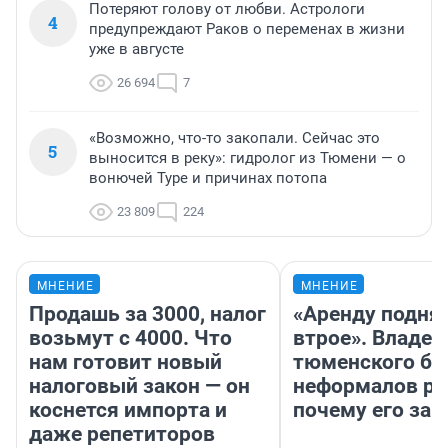
Потеряют голову от любви. Астрологи
4
предупреждают Раков о переменах в жизни
уже в августе
26 694
7
«Возможно, что-то закопали. Сейчас это
5
выносится в реку»: гидролог из Тюмени — о
вонючей Туре и причинах потопа
23 809
224
МНЕНИЕ
МНЕНИЕ
Продашь за 3000, налог
«Аренду подня
возьмут с 4000. Что
втрое». Владел
нам готовит новый
тюменского ба
налоговый закон — он
неформалов ра
коснется импорта и
почему его за
даже репетиторов