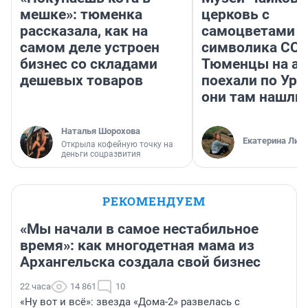
мешке»: тюменка
церковь с
рассказала, как на
самоцветами и
самом деле устроен
символика ССС
бизнес со складами
Тюменцы на ав
дешевых товаров
поехали по Ура
они там нашли
Наталья Шорохова
Екатерина Лит
Открыла кофейную точку на
деньги соцразвития
РЕКОМЕНДУЕМ
«Мы начали в самое нестабильное
время»: как многодетная мама из
Архангельска создала свой бизнес
22 часа
14 861
10
«Ну вот и всё»: звезда «Дома-2» развелась с