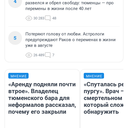
4
развелся и обрел свободу: тюменцы — про
перемены в жизни после 40 лет
30 283
48
Потеряют голову от любви. Астрологи
5
предупреждают Раков о переменах в жизни
уже в августе
26 489
7
МНЕНИЕ
МНЕНИЕ
«Аренду подняли почти
«Спуталась реч
втрое». Владелец
пургу». Врач — 
тюменского бара для
смертельном д
неформалов рассказал,
который слож
почему его закрыли
обнаружить