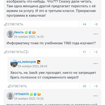
изобразить что-нибудь. Что??? Сказку дали читать. 
Там одна женщина другой предлагает переспать с её 
мужем за услугу. И это в третьем классе. Прекрасная 
программа в кавычках!
+4
–0
ОТВЕТИТЬ
Хвость
29 ноября 2022, 16:35
Информатику тоже по учебникам 1960 года изучают?
+1
–2
ОТВЕТИТЬ
1
na_motorcycle
30 ноября 2022, 08:43
Хвость, не, basik уже проходят, никто не запрещает 
брать полезное от современного мира🤘
+0
–0
ОТВЕТИТЬ
197546976
29 ноября 2022, 16:26