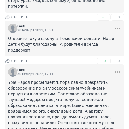
структурах. Уже, как минимум, одно поколение 
потеряли.
+1
–0
ОТВЕТИТЬ
Гость
30 ноября 2022, 13:31
Откройте такую школу в Тюменской области. Наши 
детки будут благодарны. А родители всегда 
поддержат.
+0
–0
ОТВЕТИТЬ
Гость
30 ноября 2022, 12:11
Ура! Народ просыпается, пора давно прекратить 
образование по англосаксонским учебникам и 
вернуться к советским. Советское образование 
-лучшее! Недаром все ,кто получил советское 
образование , ценится в мире. Браво женщинам, 
взявшимся за это, счастливые дети! А автору 
названия заголовка, прежде думать думать надо, 
сразу видно ненавидит Отечество, где почему то до 
сих пор живёт! Наверняка комментарий этот уберут 