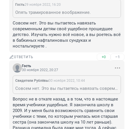
Гость
29 ноября 2022, 16:20
Опять трамированное воображение.
Совсем нет. Это вы пытаетесь навязать 
современным детям своё ущербное прошедшее 
детство. Изучать нужно всё новое, а вы роетесь всё 
в бабкиных нафталиновых сундуках и 
ностальгируете .
+0
–1
ОТВЕТИТЬ
Гость
30 ноября 2022, 20:27
Свидетели Рублёвы
30 ноября 2022, 10:44
Совсем нет. Это вы пытаетесь навязать современным детям своё ущербное прошедшее детство. Изучать нужно всё новое, а вы роетесь всё в бабкиных нафталиновых сундуках и ностальгируете .
Вопрос не в откате назад, а в том, что в настоящее 
время учебники ущербные. Я закончила школу в 
2009. И у меня была возможность сравнить свои 
учебники с теми, по которым училась моя старшая 
сестра (она закончила школу на 10 лет раньше). 
Разница очевидна была даже мне тогда. А сейчас 