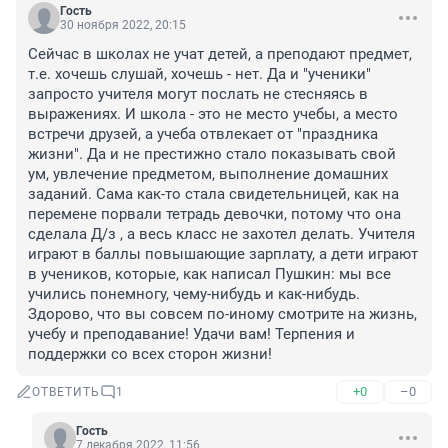
Гость
30 ноября 2022, 20:15
Сейчас в школах не учат детей, а преподают предмет, 
т.е. хочешь слушай, хочешь - нет. Да и "ученики" 
запросто учителя могут послать не стесняясь в 
выражениях. И школа - это не место учебы, а место 
встречи друзей, а учеба отвлекает от "праздника 
жизни". Да и не престижно стало показывать свой 
ум, увлечение предметом, выполнение домашних 
заданий. Сама как-то стала свидетельницей, как на 
перемене порвали тетрадь девочки, потому что она 
сделала Д/з , а весь класс не захотел делать. Учителя 
играют в баллы повышающие зарплату, а дети играют 
в учеников, которые, как написал Пушкин: мы все 
учились понемногу, чему-нибудь и как-нибудь. 
Здорово, что вы совсем по-иному смотрите на жизнь, 
учебу и преподавание! Удачи вам! Терпения и 
поддержки со всех сторон жизни!
+0
–0
ОТВЕТИТЬ
1
Гость
7 декабря 2022, 11:56