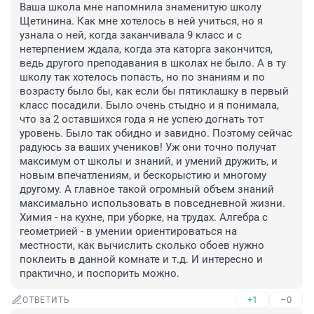
Ваша школа мне напомнила знаменитую школу 
Щетинина. Как мне хотелось в ней учиться, но я 
узнала о ней, когда заканчивала 9 класс и с 
нетерпением ждала, когда эта каторга закончится, 
ведь другого преподавания в школах не было. А в ту 
школу так хотелось попасть, но по знаниям и по 
возрасту было бы, как если бы пятиклашку в первый 
класс посадили. Было очень стыдно и я понимала, 
что за 2 оставшихся года я не успею догнать тот 
уровень. Было так обидно и завидно. Поэтому сейчас 
радуюсь за ваших учеников! Уж они точно получат 
максимум от школы и знаний, и умений дружить, и 
новым впечатлениям, и бескорыстию и многому 
другому. А главное такой огромный объем знаний 
максимально использовать в повседневной жизни. 
Химия - на кухне, при уборке, на трудах. Алгебра с 
геометрией - в умении ориентироваться на 
местности, как вычислить сколько обоев нужно 
поклеить в данной комнате и т.д. И интересно и 
практично, и поспорить можно.
+1
–0
ОТВЕТИТЬ