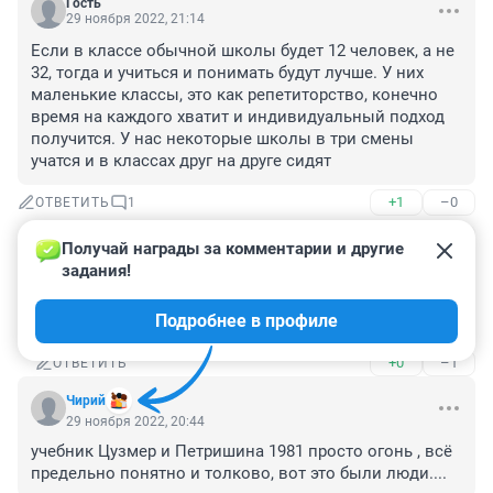
Гость
29 ноября 2022, 21:14
Если в классе обычной школы будет 12 человек, а не 
32, тогда и учиться и понимать будут лучше. У них 
маленькие классы, это как репетиторство, конечно 
время на каждого хватит и индивидуальный подход 
получится. У нас некоторые школы в три смены 
учатся и в классах друг на друге сидят
+1
–0
ОТВЕТИТЬ
1
Получай награды за комментарии и другие 
na_motorcycle
задания!
30 ноября 2022, 08:40
Гость, онлайн обучение в помощь, в классе один 
Подробнее в профиле
человек, и вы сзади.
+0
–1
ОТВЕТИТЬ
Чирий
29 ноября 2022, 20:44
учебник Цузмер и Петришина 1981 просто огонь , всё 
предельно понятно и толково, вот это были люди....