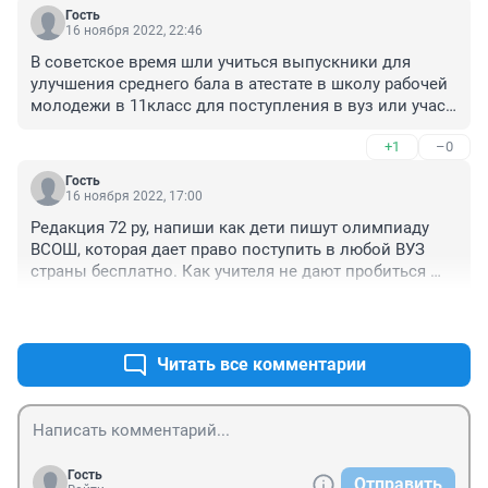
Гость
16 ноября 2022, 22:46
В советское время шли учиться выпускники для 
улучшения среднего бала в атестате в школу рабочей 
молодежи в 11класс для поступления в вуз или учась 
одновременно в дневной и вечерней школе 
+1
–0
приемственность поколений ничего нового
Гость
16 ноября 2022, 17:00
Редакция 72 ру, напиши как дети пишут олимпиаду 
ВСОШ, которая дает право поступить в любой ВУЗ 
страны бесплатно. Как учителя не дают пробиться 
действительно талантливым детям. В течении 
+2
–1
последних двух лет на муниципальном этапе учителя 
дают списывать "своим" детям, остальные просто не 
могут просочиться на региональный этап. Особенно 
Читать все комментарии
этим славится 68 школа. А на регионе эти дети не 
могут набрать даже 20-30 баллов. Как итог, те кто 
заслуживает не могут пройти дальше 
муниципального этапа, а те кто списал позорят 
регион.
Гость
Отправить