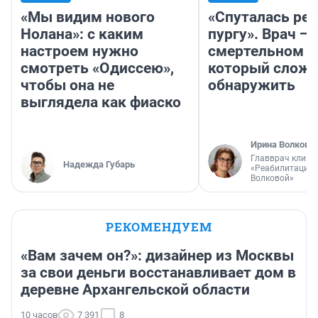
«Мы видим нового
«Спуталась реч
Нолана»: с каким
пургу». Врач — 
настроем нужно
смертельном д
смотреть «Одиссею»,
который слож
чтобы она не
обнаружить
выглядела как фиаско
Ирина Волкова
Главврач клини
Надежда Губарь
«Реабилитация 
Волковой»
РЕКОМЕНДУЕМ
«Вам зачем он?»: дизайнер из Москвы
за свои деньги восстанавливает дом в
деревне Архангельской области
10 часов
7 391
8