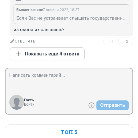
Бывает всякое
7 ноября 2022, 18:27
Если Вас не устраивает слышать государственный гимн где-либо, Вы можете совершенно спокойно собрать чемодан и переехать в ту страну, чей гимн не будет так травмировать Вашу тонкую душевную организацию. Украинцы, кстати, где надо и не надо и гимн орут, и зигуют, и "сала Украине" кричат вместо "здравствуйте" и Вас это как-то не напрягает, а даже наоборот, радует и умиляет. С чего бы это?
из окопа их слышишь?
+1
–2
ОТВЕТИТЬ
Показать ещё 4 ответа
Гость
Войти
Отправить
ТОП 5