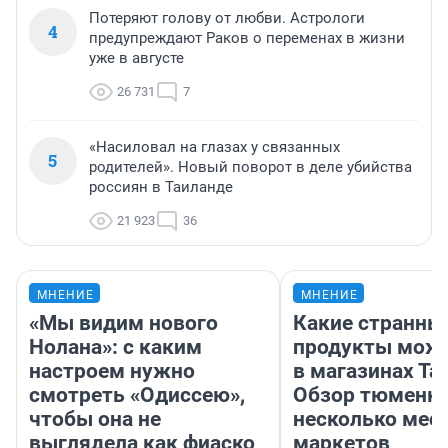
Потеряют голову от любви. Астрологи
4
предупреждают Раков о переменах в жизни
уже в августе
26 731
7
«Насиловал на глазах у связанных
5
родителей». Новый поворот в деле убийства
россиян в Таиланде
21 923
36
МНЕНИЕ
МНЕНИЕ
«Мы видим нового
Какие странны
Нолана»: с каким
продукты можн
настроем нужно
в магазинах Та
смотреть «Одиссею»,
Обзор тюменки
чтобы она не
несколько мес
выглядела как фиаско
маркетов