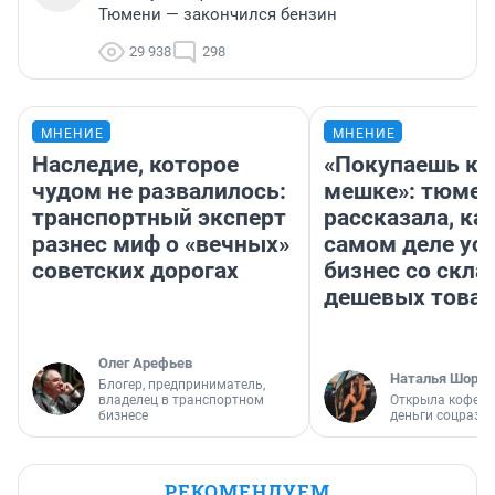
Тюмени — закончился бензин
29 938
298
МНЕНИЕ
МНЕНИЕ
Наследие, которое
«Покупаешь ко
чудом не развалилось:
мешке»: тюмен
транспортный эксперт
рассказала, как
разнес миф о «вечных»
самом деле ус
советских дорогах
бизнес со скл
дешевых това
Олег Арефьев
Наталья Шорох
Блогер, предприниматель,
владелец в транспортном
Открыла кофейн
бизнесе
деньги соцразв
РЕКОМЕНДУЕМ