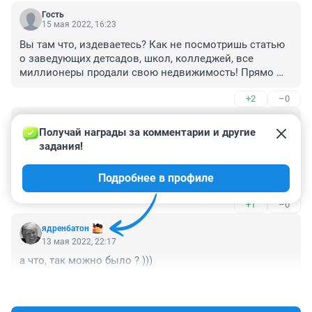
Гость
15 мая 2022, 16:23
Вы там что, издеваетесь? Как не посмотришь статью 
о заведующих детсадов, школ, колледжей, все 
миллионеры продали свою недвижимость! Прямо 
как по Киселеву-"Совпадение? Не думаю."
+2
–0
Гость
13 мая 2022, 22:45
Получай награды за комментарии и другие 
задания!
Нифигасе.Себя не обижают. Зато молодых учителей 
не могут привлечь в свои школы, не идут выпускники 
Подробнее в профиле
вузов преподавать за нищенские зарплаты.
+1
–0
ядренбатон
13 мая 2022, 22:17
а что, так можно было ? )))
+1
–1