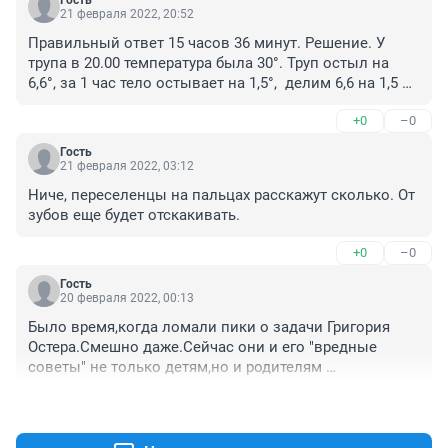
Гость
21 февраля 2022, 20:52
Правильный ответ 15 часов 36 минут. Решение. У 
трупа в 20.00 температура была 30°. Труп остыл на 
6,6°, за 1 час тело остывает на 1,5°,  делим 6,6 на 1,5 
получаем 4,4 часа а это 4 часа 24 минуты.От 20.00  
+0
–0
отнимаем 4ч.24м получаем 15ч. 36м.
Гость
21 февраля 2022, 03:12
Ниче, переселенцы на пальцах расскажут сколько. От 
зубов еще будет отскакивать.
+0
–0
Гость
20 февраля 2022, 00:13
Было время,когда ломали пики о задачи Григория 
Остера.Смешно даже.Сейчас они и его "вредные 
советы" не только детям,но и родителям 
неизвестны.Мало читают люди,а задача "про 
+0
–0
остывание..." хоть чуток умы взбудоражила.