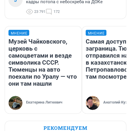
кадры потопа с небоскреба на ДОКе
23 791
172
МНЕНИЕ
МНЕНИЕ
Музей Чайковского,
Самая доступн
церковь с
заграница. Тю
самоцветами и везде
отправился на
символика СССР.
в казахстански
Тюменцы на авто
Петропавловск
поехали по Уралу — что
там посмотрет
они там нашли
Екатерина Литкевич
Анатолий Кузн
РЕКОМЕНДУЕМ