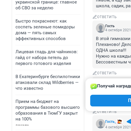
пивом, а еду зак
украинской границе: главное
школа, садик, р
об СВО за неделю
ОТВЕТИТЬ
Быстро покраснеют: как
Гость
соспеть зеленые помидоры
4 октября 2021
дома — пять самых
эффективных способов
В этой гимназии
Плеханово! Дело
ОДНА школа!!!

Лицевая гладь для чайников:
Нужно на каждый
гайд от набора петель до
Бессовестным чи
первого готового изделия
ОТВЕТИТЬ
В Екатеринбурге беспилотники
атаковали склад Wildberries —
Гость
Получай наград
4 октября 2021
что известно
Есть школы, где 
П
 А есть и такие
Прием на бюджет на
программы базового высшего
ОТВЕТИТЬ
образования в ТюмГУ закрыт
на 100%
Гость_
4 октября 2021