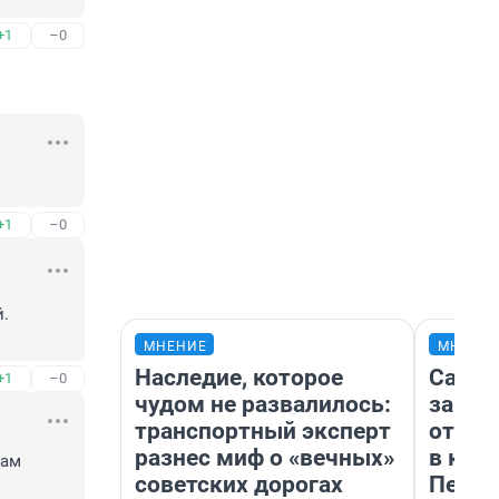
+1
–0
+1
–0
. 
МНЕНИЕ
МНЕНИ
Наследие, которое
Самая
+1
–0
чудом не развалилось:
загра
транспортный эксперт
отпра
разнес миф о «вечных»
в каз
ам 
советских дорогах
Петро