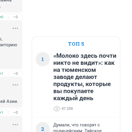
важна 
.
+0
–0
, 
ТОП 5
риторию 
«Молоко здесь почти
1
никто не видит»: как
на тюменском
+1
–0
заводе делают
продукты, которые
вы покупаете
каждый день
ней Азии.
97 259
+1
–0
Думали, что говорят с
2
полицейским. Тайское