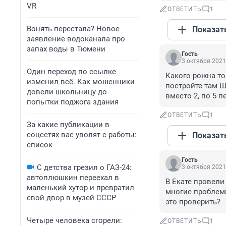
VR
ОТВЕТИТЬ
1
Вонять перестала? Новое
Показат
заявление водоканала про
запах воды в Тюмени
Гость
3 октября 2021
Один переход по ссылке
Какого рожна то
изменил всё. Как мошенники
постройте там Ш
довели школьницу до
вместо 2, по 5 п
попытки поджога здания
ОТВЕТИТЬ
1
За какие публикации в
соцсетях вас уволят с работы:
Показат
список
Гость
С детства грезил о ГАЗ-24:
3 октября 2021
автоплюшкин переехал в
В Екате провели
маленький хутор и превратил
многие проблемы
свой двор в музей СССР
это проверить?
Четыре человека сгорели:
ОТВЕТИТЬ
1