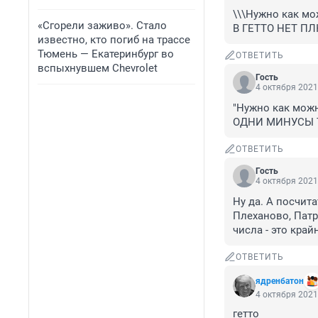
\\\Нужно как мо
«Сгорели заживо». Стало
В ГЕТТО НЕТ П
известно, кто погиб на трассе
Тюмень — Екатеринбург во
ОТВЕТИТЬ
вспыхнувшем Chevrolet
Гость
4 октября 2021
"Нужно как можн
ОДНИ МИНУСЫ 
ОТВЕТИТЬ
Гость
4 октября 2021
Ну да. А посчита
Плеханово, Патр
числа - это край
ОТВЕТИТЬ
ядренбатон
4 октября 2021
гетто