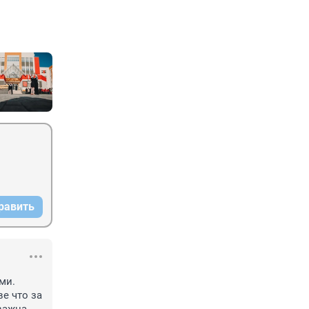
равить
и.

 что за 