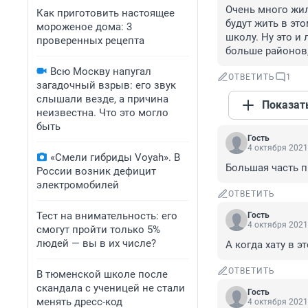
Очень много жил
Как приготовить настоящее
будут жить в эт
мороженое дома: 3
школу. Ну это и 
проверенных рецепта
больше районов,
Всю Москву напугал
ОТВЕТИТЬ
1
загадочный взрыв: его звук
слышали везде, а причина
Показат
неизвестна. Что это могло
быть
Гость
4 октября 2021
«Смели гибриды Voyah». В
Большая часть 
России возник дефицит
электромобилей
ОТВЕТИТЬ
Тест на внимательность: его
Гость
4 октября 2021
смогут пройти только 5%
людей — вы в их числе?
А когда хату в э
ОТВЕТИТЬ
В тюменской школе после
скандала с ученицей не стали
Гость
менять дресс-код
4 октября 2021