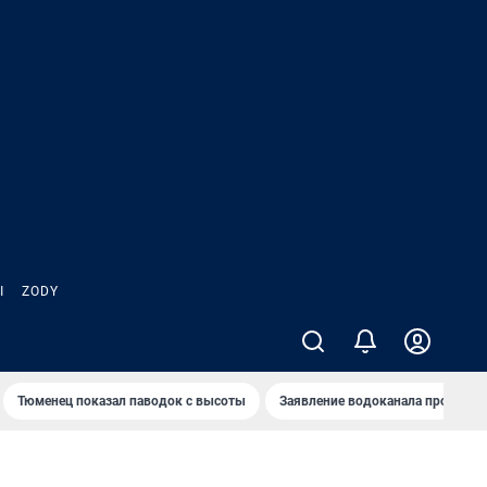
Ы
ZODY
Тюменец показал паводок с высоты
Заявление водоканала про запа