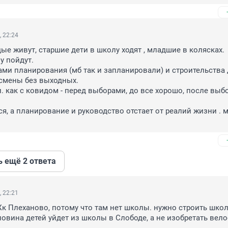
, 22:24
ые живут, старшие дети в школу ходят , младшие в колясках.

 пойдут. 

ами планирования (мб так и запланировали) и строительства 
 смены без выходных.

. как с ковидом - перед выборами, до все хорошо, после выбор
ся, а планирование и руководство отстает от реалий жизни . м
ь ещё 2 ответа
, 22:21
Жк Плеханово, потому что там нет школы. нужно строить школу
овина детей уйдет из школы в Слободе, а не изобретать вел