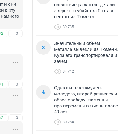
т и они 
следствие раскрыло детали
 в эту 
зверского убийства брата и
намного 

сестры из Тюмени
39 735
+2
–0
Значительный объем
3
металла вывезли из Тюмени.
Куда его транспортировали и
зачем
34 712
+1
–0
Одна вышла замуж за
4
молодого, второй развелся и
обрел свободу: тюменцы —
про перемены в жизни после
40 лет
+2
–0
30 284