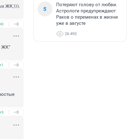
Потеряют голову от любви.
 ЖК,\\\

5
Астрологи предупреждают
Раков о переменах в жизни
уже в августе
+0
–0
26 493
 ЖК"

+1
–0
ростые 
+3
–0