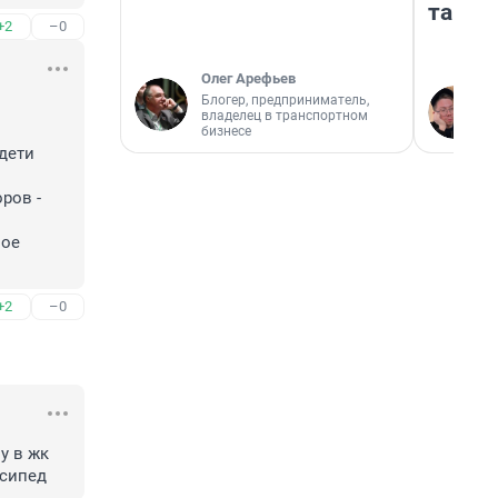
там п
+2
–0
Олег Арефьев
Блогер, предприниматель,
владелец в транспортном
бизнесе
дети 
ов - 
ое 
+2
–0
 в жк 
осипед