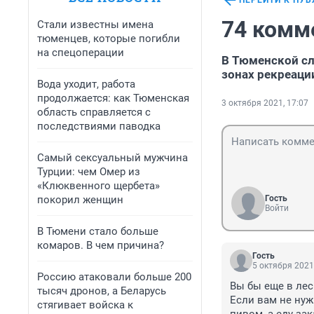
ПЕРЕЙТИ К ПУ
74 комм
Стали известны имена
тюменцев, которые погибли
на спецоперации
В Тюменской сл
зонах рекреаци
Вода уходит, работа
продолжается: как Тюменская
3 октября 2021, 17:07
область справляется с
последствиями паводка
Самый сексуальный мужчина
Турции: чем Омер из
«Клюквенного щербета»
покорил женщин
Гость
Войти
В Тюмени стало больше
комаров. В чем причина?
Гость
5 октября 2021
Россию атаковали больше 200
Вы бы еще в лес
тысяч дронов, а Беларусь
Если вам не нуж
стягивает войска к