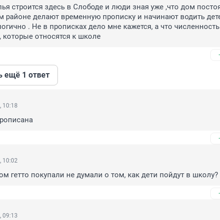
ья строится здесь в Слободе и люди зная уже ,что дом постоя
ом районе делают временную прописку и начинают водить детей
логично . Не в прописках дело мне кажется, а что численность 
 которые относятся к школе
ь ещё 1 ответ
, 10:18
прописана
, 10:02
том гетто покупали не думали о том, как дети пойдут в школу?
, 09:13