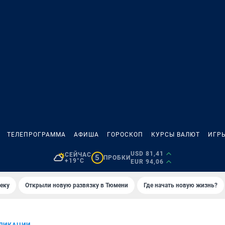
ТЕЛЕПРОГРАММА
АФИША
ГОРОСКОП
КУРСЫ ВАЛЮТ
ИГР
USD 81,41
СЕЙЧАС
5
ПРОБКИ
+19°C
EUR 94,06
еку
Открыли новую развязку в Тюмени
Где начать новую жизнь?