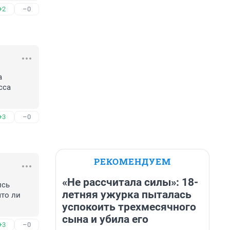
+2
–0
 
са 
+3
–0
РЕКОМЕНДУЕМ
«Не рассчитала силы»: 18-
сь 
летняя ужурка пыталась
то ли 
успокоить трехмесячного
сына и убила его
+3
–0