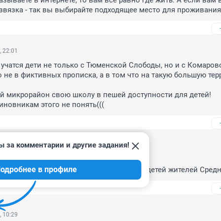
азываете в интернете, то вам все равно где жить. А если вам 
азвязка - так вы выбирайте подходящее место для проживания
, 22:01
 учатся дети не только с Тюменской Слободы, но и с Комарово
 не в фиктивных прописка, а в том что на такую большую тер
 микрорайон свою школу в пешей доступности для детей!

новникам этого не понять(((
ы за комментарии и другие задания!
, 15:34
мало учащихчя.

одробнее в профиле
 школы , где в начальной школе половина детей жителей Сред
, 10:29