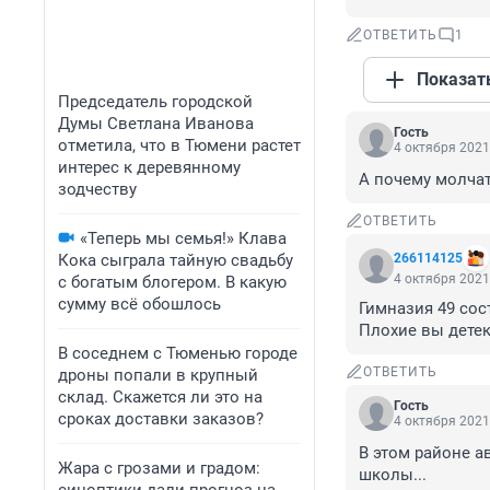
ОТВЕТИТЬ
1
Показат
Председатель городской
Думы Светлана Иванова
Гость
отметила, что в Тюмени растет
4 октября 2021
интерес к деревянному
А почему молчат
зодчеству
ОТВЕТИТЬ
«Теперь мы семья!» Клава
Кока сыграла тайную свадьбу
266114125
4 октября 2021
с богатым блогером. В какую
сумму всё обошлось
Гимназия 49 сос
Плохие вы дете
В соседнем с Тюменью городе
ОТВЕТИТЬ
дроны попали в крупный
склад. Скажется ли это на
Гость
сроках доставки заказов?
4 октября 2021
В этом районе а
Жара с грозами и градом:
школы...