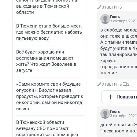
синоптики дали прогноз на
выходные в Тюменской
ОТВЕТИТЬ
области
Гость
3 октября 2021
В Тюмени стало больше мест,
в слободе молод
где можно бесплатно набрать
они тоже в школу
питьевую воду
А с такими темп
будут учится в 4
Всё будет хорошо или
так планировали
воспоминания помешают
караул.

жить? Что ждет Водолеев в
город развивает
августе
мнение
«Сами кормите свои будущие
ОТВЕТИТЬ
2
опухоли». Биолог назвал
продукты, которые приводят к
Показат
онкологии, сам он их никогда
не ест
Гость
3 октября 2021
В Тюменской области
детей возят из 
ветерану СВО помогают
Плеханово и пол
восстановиться с помощью