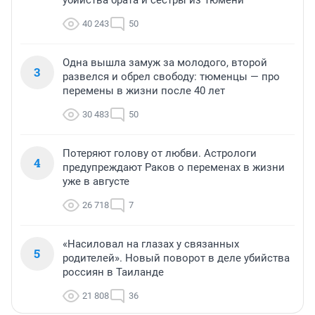
убийства брата и сестры из Тюмени
40 243
50
Одна вышла замуж за молодого, второй
3
развелся и обрел свободу: тюменцы — про
перемены в жизни после 40 лет
30 483
50
Потеряют голову от любви. Астрологи
4
предупреждают Раков о переменах в жизни
уже в августе
26 718
7
«Насиловал на глазах у связанных
5
родителей». Новый поворот в деле убийства
россиян в Таиланде
21 808
36