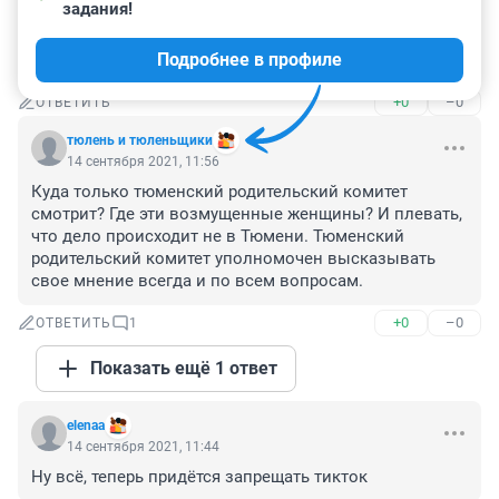
задания!
И шо? Это ж учебник английского языка... а там вроде 
как только Трамп не был извращенцем... потому и не 
Подробнее в профиле
переизбрали на второй срок...хотя и не факт.
+0
–0
ОТВЕТИТЬ
тюлень и тюленьщики
14 сентября 2021, 11:56
Куда только тюменский родительский комитет 
смотрит? Где эти возмущенные женщины? И плевать, 
что дело происходит не в Тюмени. Тюменский 
родительский комитет уполномочен высказывать 
свое мнение всегда и по всем вопросам.
+0
–0
ОТВЕТИТЬ
1
Показать ещё 1 ответ
elenaа
14 сентября 2021, 11:44
Ну всё, теперь придётся запрещать тикток