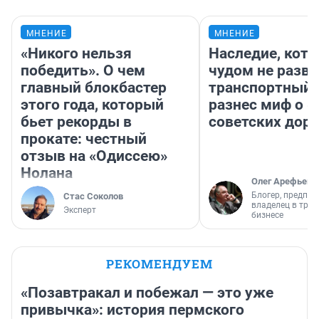
МНЕНИЕ
МНЕНИЕ
«Никого нельзя
Наследие, кото
победить». О чем
чудом не разва
главный блокбастер
транспортный 
этого года, который
разнес миф о 
бьет рекорды в
советских доро
прокате: честный
отзыв на «Одиссею»
Нолана
Олег Арефьев
Блогер, предпри
Стас Соколов
владелец в тра
Эксперт
бизнесе
РЕКОМЕНДУЕМ
«Позавтракал и побежал — это уже
привычка»: история пермского