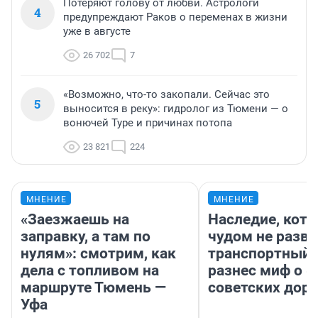
Потеряют голову от любви. Астрологи
4
предупреждают Раков о переменах в жизни
уже в августе
26 702
7
«Возможно, что-то закопали. Сейчас это
5
выносится в реку»: гидролог из Тюмени — о
вонючей Туре и причинах потопа
23 821
224
МНЕНИЕ
МНЕНИЕ
«Заезжаешь на
Наследие, кото
заправку, а там по
чудом не разва
нулям»: смотрим, как
транспортный 
дела с топливом на
разнес миф о 
маршруте Тюмень —
советских доро
Уфа