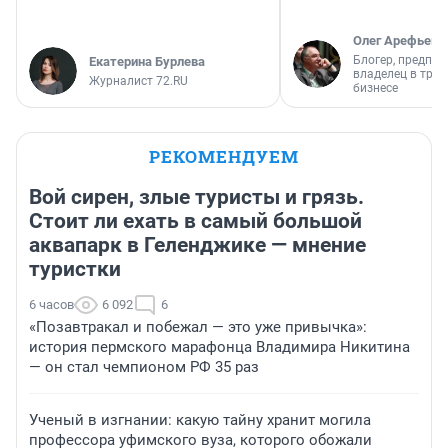
Олег Арефьев
Блогер, предпри
Екатерина Бурлева
владелец в тра
Журналист 72.RU
бизнесе
РЕКОМЕНДУЕМ
Вой сирен, злые туристы и грязь.
Стоит ли ехать в самый большой
аквапарк в Геленджике — мнение
туристки
6 часов
6 092
6
«Позавтракал и побежал — это уже привычка»:
история пермского марафонца Владимира Никитина
— он стал чемпионом РФ 35 раз
Ученый в изгнании: какую тайну хранит могила
профессора уфимского вуза, которого обожали