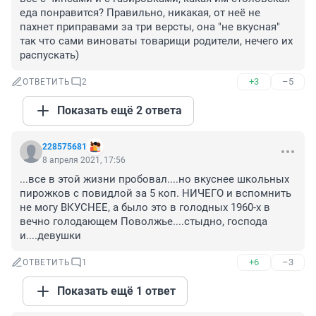
еда понравится? Правильно, никакая, от неё не 
пахнет приправами за три версты, она "не вкусная" 
так что сами виноваты товарищи родители, нечего их 
распускать)
+3
–5
ОТВЕТИТЬ
2
Показать ещё 2 ответа
228575681
8 апреля 2021, 17:56
...все в этой жизни пробовал....но вкуснее школьных 
пирожков с повидлой за 5 коп. НИЧЕГО и вспомнить 
не могу ВКУСНЕЕ, а было это в голодных 1960-х в 
вечно голодающем Поволжье....стыдно, господа 
и....девушки
+6
–3
ОТВЕТИТЬ
1
Показать ещё 1 ответ