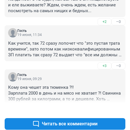
и еле выживаете? Ждем, очень ждем, есть желание 
посмотреть на самых нищих и бедных...
+2
–0
Гость
19 июня, 11:34
Как учится, так 72 сразу лопочет что "это пустая трата 
времени", зато потом как низкоквалифицированным 
ЗП платить так сразу 72 выдает что "все им должны и 
обязаны" и боты присоединяются с "у нас самая 
+3
–0
богатая страна" и прочей бла-бла-бла... Ребята и 
девчата, а квалифицированно работать за вас кто 
Гость
должен чтобы продукцию выдавать, инопланетяне? 
19 июня, 09:29
Вы уж определитесь, а то одно только нытье от вас, 
Кому она чешет эта тюменка ?!!

что вас бездельников обижают и за 
Зарплата 2000 в день и на мясо не хватает ?! Свинина 
низкоквалифицированную работу высокие ЗП не 
300 рублей за килограмм, а то и дешевле. Хоть 
платят...)))
каждый день по килограмму покупай .
+6
–2
Читать все комментарии