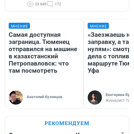
23 849
172
МНЕНИЕ
МНЕНИЕ
Самая доступная
«Заезжаешь на
заграница. Тюменец
заправку, а там
отправился на машине
нулям»: смотри
в казахстанский
дела с топливо
Петропавловск: что
маршруте Тюм
там посмотреть
Уфа
Екатерина Бур
Анатолий Кузнецов
Журналист 72.R
РЕКОМЕНДУЕМ