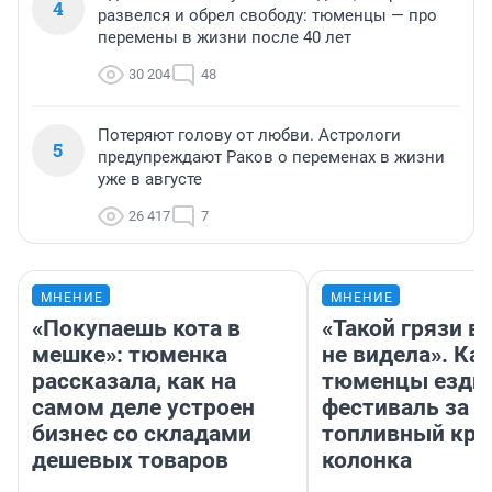
4
развелся и обрел свободу: тюменцы — про
перемены в жизни после 40 лет
30 204
48
Потеряют голову от любви. Астрологи
5
предупреждают Раков о переменах в жизни
уже в августе
26 417
7
МНЕНИЕ
МНЕНИЕ
«Покупаешь кота в
«Такой грязи в
мешке»: тюменка
не видела». Ка
рассказала, как на
тюменцы ездил
самом деле устроен
фестиваль за 9
бизнес со складами
топливный кри
дешевых товаров
колонка