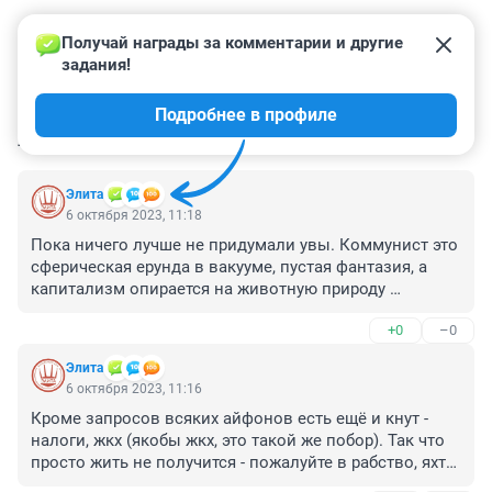
Получай награды за комментарии и другие 
задания!
Подробнее в профиле
КОММЕНТАРИИ
51
Элита
6 октября 2023, 11:18
Пока ничего лучше не придумали увы. Коммунист это 
сферическая ерунда в вакууме, пустая фантазия, а 
капитализм опирается на животную природу 
«человека», поэтому он и прочен так же как эта 
+0
–0
звериная наша природа
Элита
6 октября 2023, 11:16
Кроме запросов всяких айфонов есть ещё и кнут - 
налоги, жкх (якобы жкх, это такой же побор). Так что 
просто жить не получится - пожалуйте в рабство, яхты 
подорожали