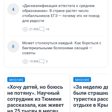
«Дисквалификация аттестата о среднем
4
образовании». В стране растет число
стобалльников ЕГЭ — почему это не повод
для радости
21 856
16
Может столкнуться каждый. Как бороться с
5
бактериальными болезнями овощей —
советы
19 896
5
МНЕНИЕ
МНЕНИЕ
«Хочу детей, но боюсь
«За неделю две
не потяну». Научный
были страшные
сотрудник из Тюмени
туристка расск
рассказала, как живет
отдыхе в Крым
на 75 тысяч в месяц