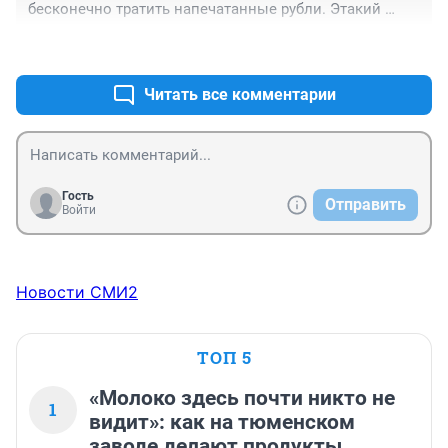
бесконечно тратить напечатанные рубли. Этакий 
дренаж избыточной рублевой ликвидности. Ну и что 
+1
–0
то на биржу уйдет. Валюты то все меньше и меньше, а 
значит и импорта также все меньше и меньше.
Читать все комментарии
Гость
Отправить
Войти
Новости СМИ2
ТОП 5
«Молоко здесь почти никто не
1
видит»: как на тюменском
заводе делают продукты,