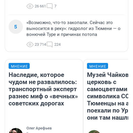
26 661
7
«Возможно, что-то закопали. Сейчас это
5
выносится в реку»: гидролог из Тюмени — о
вонючей Туре и причинах потопа
23 714
224
МНЕНИЕ
МНЕНИЕ
Наследие, которое
Музей Чайковс
чудом не развалилось:
церковь с
транспортный эксперт
самоцветами и
разнес миф о «вечных»
символика ССС
советских дорогах
Тюменцы на ав
поехали по Ура
они там нашли
Олег Арефьев