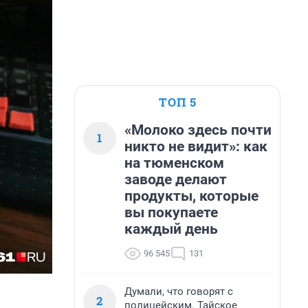
ТОП 5
«Молоко здесь почти
1
никто не видит»: как
на тюменском
заводе делают
продукты, которые
вы покупаете
каждый день
96 545
131
Думали, что говорят с
2
полицейским. Тайское