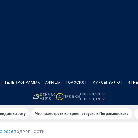
ТЕЛЕПРОГРАММА
АФИША
ГОРОСКОП
КУРСЫ ВАЛЮТ
ИГР
USD 80,93
СЕЙЧАС
4
ПРОБКИ
+20°C
EUR 93,19
 видом на реку
Что посмотреть во время отпуска в Петропавловске
С-2026
ПОДРОБНОСТИ