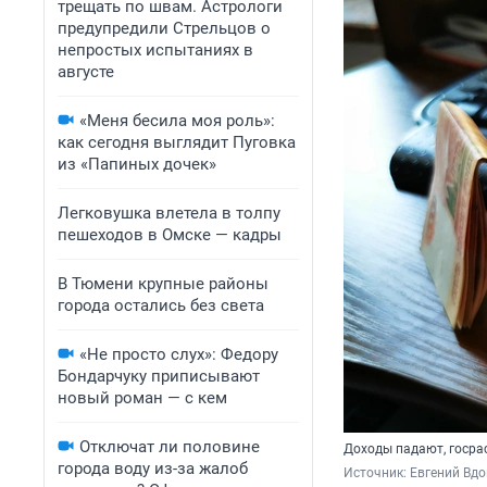
трещать по швам. Астрологи
предупредили Стрельцов о
непростых испытаниях в
августе
«Меня бесила моя роль»:
как сегодня выглядит Пуговка
из «Папиных дочек»
Легковушка влетела в толпу
пешеходов в Омске — кадры
В Тюмени крупные районы
города остались без света
«Не просто слух»: Федору
Бондарчуку приписывают
новый роман — с кем
Отключат ли половине
Доходы падают, госра
города воду из-за жалоб
Источник: 
Евгений Вдо