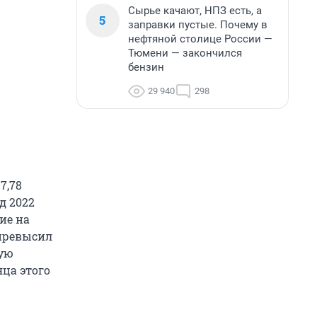
Сырье качают, НПЗ есть, а
5
заправки пустые. Почему в
нефтяной столице России —
Тюмени — закончился
бензин
29 940
298
7,78
д 2022
ие на
 превысил
кую
ца этого