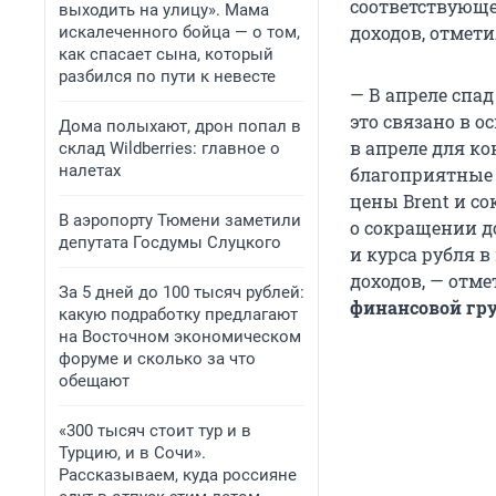
соответствующе
выходить на улицу». Мама
доходов, отмет
искалеченного бойца — о том,
как спасает сына, который
разбился по пути к невесте
— В апреле спа
это связано в о
Дома полыхают, дрон попал в
в апреле для к
склад Wildberries: главное о
налетах
благоприятные 
цены Brent и с
В аэропорту Тюмени заметили
о сокращении д
депутата Госдумы Слуцкого
и курса рубля 
доходов, — отм
За 5 дней до 100 тысяч рублей:
финансовой гр
какую подработку предлагают
на Восточном экономическом
форуме и сколько за что
обещают
«300 тысяч стоит тур и в
Турцию, и в Сочи».
Рассказываем, куда россияне