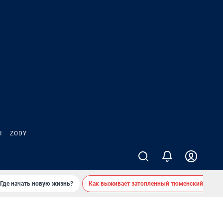
Ы
ZODY
Где начать новую жизнь?
Как выживает затопленный тюменский посел