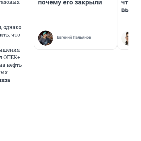
почему его закрыли
чтобы
газовых
выгля
, однако
ить, что
Евгений Пальянов
вышения
ия ОПЕК+
на нефть
ных
лиза