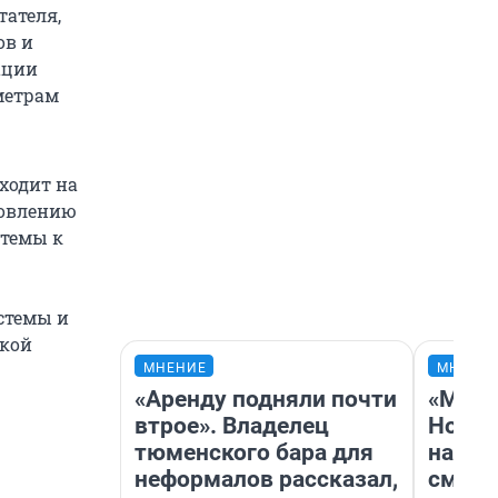
тателя,
ов и
ации
аметрам
ходит на
новлению
стемы к
стемы и
ской
МНЕНИЕ
МНЕНИ
«Аренду подняли почти
«Мы в
втрое». Владелец
Нолан
тюменского бара для
настр
неформалов рассказал,
смотр