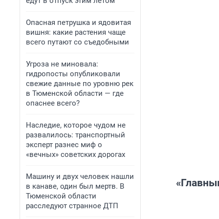
едут в отпуск этим летом
Опасная петрушка и ядовитая
вишня: какие растения чаще
всего путают со съедобными
Угроза не миновала:
гидропосты опубликовали
свежие данные по уровню рек
в Тюменской области — где
опаснее всего?
Наследие, которое чудом не
развалилось: транспортный
эксперт разнес миф о
«вечных» советских дорогах
Машину и двух человек нашли
«Главны
в канаве, один был мертв. В
Тюменской области
расследуют странное ДТП