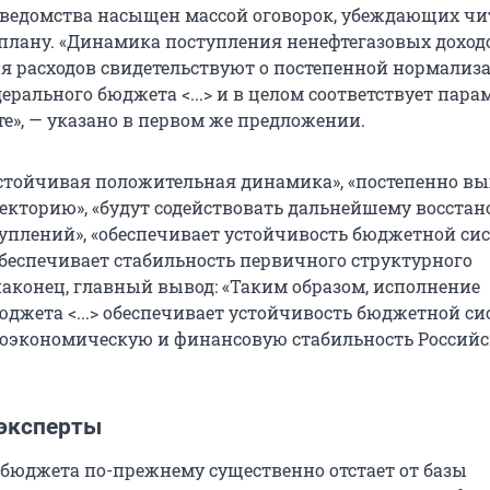
 ведомства насыщен массой оговорок, убеждающих чи
о плану. «Динамика поступления ненефтегазовых доход
 расходов свидетельствуют о постепенной нормализ
рального бюджета <...> и в целом соответствует пар
е», — указано в первом же предложении.
стойчивая положительная динамика», «постепенно вы
екторию», «будут содействовать дальнейшему восста
уплений», «обеспечивает устойчивость бюджетной си
обеспечивает стабильность первичного структурного
 наконец, главный вывод: «Таким образом, исполнение
юджета <...> обеспечивает устойчивость бюджетной си
оэкономическую и финансовую стабильность Россий
 эксперты
 бюджета по-прежнему существенно отстает от базы