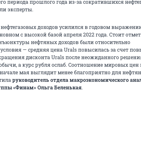
го периода прошлого года из-за сократившихся нефте
или эксперты.
д нефтегазовых доходов усилился в годовом выражении
сновном с высокой базой апреля 2022 года. Стоит отмет
онъюнктуры нефтяных доходов были относительно
условия — средняя цена Urals повысилась за счет по
окращения дисконта Urals после неожиданного решен
обычи, а курс рубля ослаб. Соотношение мировых цен 
в начале мая выглядит менее благоприятно для нефтя
етила
руководитель отдела макроэкономического ана
уппы «Финам»
Ольга Беленькая
.