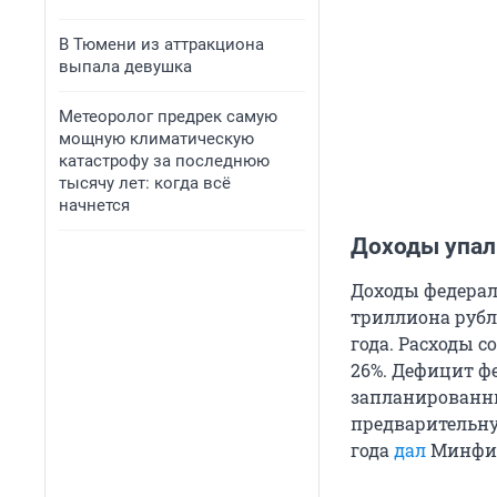
В Тюмени из аттракциона
выпала девушка
Метеоролог предрек самую
мощную климатическую
катастрофу за последнюю
тысячу лет: когда всё
начнется
Доходы упали
Доходы федераль
триллиона рубл
года. Расходы с
26%. Дефицит ф
запланированны
предварительну
года
дал
Минфин