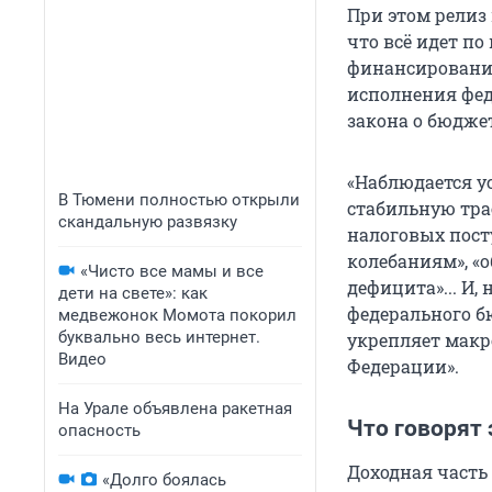
При этом релиз
что всё идет п
финансирования
исполнения феде
закона о бюджет
«Наблюдается у
В Тюмени полностью открыли
стабильную тра
скандальную развязку
налоговых пост
колебаниям», «
«Чисто все мамы и все
дефицита»... И,
дети на свете»: как
федерального б
медвежонок Момота покорил
буквально весь интернет.
укрепляет макр
Видео
Федерации».
На Урале объявлена ракетная
Что говорят
опасность
Доходная часть
«Долго боялась