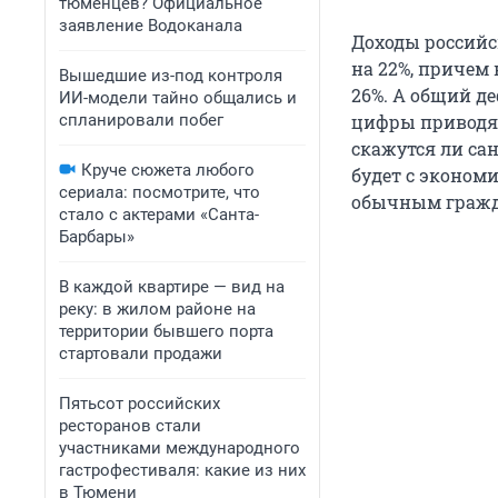
тюменцев? Официальное
заявление Водоканала
Доходы российс
на 22%, причем 
Вышедшие из-под контроля
26%. А общий д
ИИ-модели тайно общались и
спланировали побег
цифры приводят
скажутся ли са
Круче сюжета любого
будет с эконом
сериала: посмотрите, что
обычным гражд
стало с актерами «Санта-
Барбары»
В каждой квартире — вид на
реку: в жилом районе на
территории бывшего порта
стартовали продажи
Пятьсот российских
ресторанов стали
участниками международного
гастрофестиваля: какие из них
в Тюмени