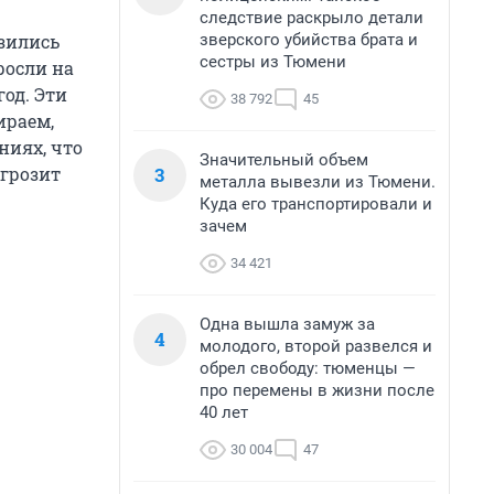
следствие раскрыло детали
зверского убийства брата и
изились
сестры из Тюмени
росли на
од. Эти
38 792
45
ираем,
ниях, что
Значительный объем
3
 грозит
металла вывезли из Тюмени.
Куда его транспортировали и
зачем
34 421
Одна вышла замуж за
4
молодого, второй развелся и
обрел свободу: тюменцы —
про перемены в жизни после
40 лет
30 004
47