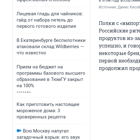
В этом году ассортим
Источник: 
Денис Кислё
Лицевая гладь для чайников:
гайд от набора петель до
Полки с «импор
первого готового изделия
Российские ри
продуктов из-з
В Екатеринбурге беспилотники
успешно, и гово
атаковали склад Wildberries —
некоторые брен
что известно
первой необход
Прием на бюджет на
продолжил прод
программы базового высшего
образования в ТюмГУ закрыт
на 100%
Как приготовить настоящее
мороженое дома: 3
проверенных рецепта
Всю Москву напугал
загадочный взрыв: его звук