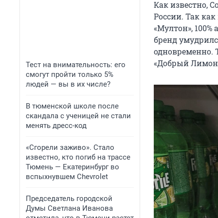
Как известно, C
России. Так ка
«Мултон», 100% 
бренд умудрилс
одновременно. Т
«Добрый Лимон-
Тест на внимательность: его
смогут пройти только 5%
людей — вы в их числе?
В тюменской школе после
скандала с ученицей не стали
менять дресс-код
«Сгорели заживо». Стало
известно, кто погиб на трассе
Тюмень — Екатеринбург во
вспыхнувшем Chevrolet
Председатель городской
Думы Светлана Иванова