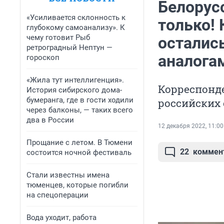
Белорусс
«Усиливается склонность к
только!
глубокому самоанализу». К
чему готовит Рыб
остались
ретроградный Нептун —
аналога
гороскоп
«Жила тут интеллигенция».
Корреспонде
История сибирского дома-
бумеранга, где в гости ходили
российских
через балконы, — таких всего
два в России
12 декабря 2022, 11:00
Прощание с летом. В Тюмени
22
коммен
состоится ночной фестиваль
Стали известны имена
тюменцев, которые погибли
на спецоперации
Вода уходит, работа