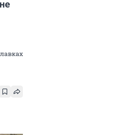
 не
илавках