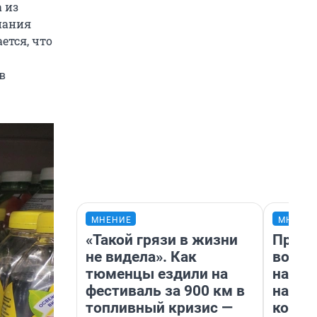
 из
пания
ется, что
в
МНЕНИЕ
МНЕНИ
«Такой грязи в жизни
Прода
не видела». Как
возьм
тюменцы ездили на
нам г
фестиваль за 900 км в
налог
топливный кризис —
косне