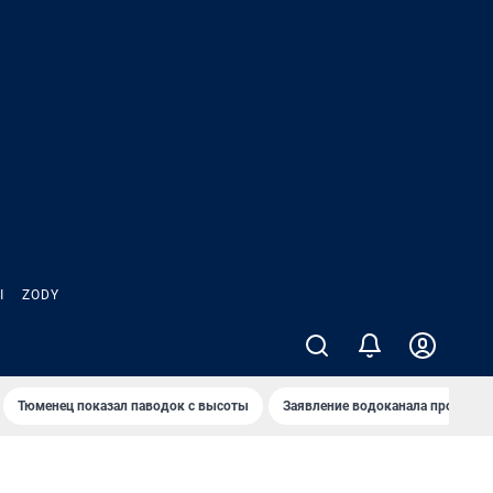
Ы
ZODY
Тюменец показал паводок с высоты
Заявление водоканала про запа