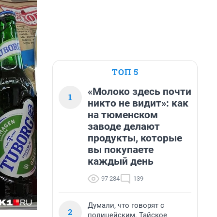
ТОП 5
«Молоко здесь почти
1
никто не видит»: как
на тюменском
заводе делают
продукты, которые
вы покупаете
каждый день
97 284
139
Думали, что говорят с
2
полицейским. Тайское