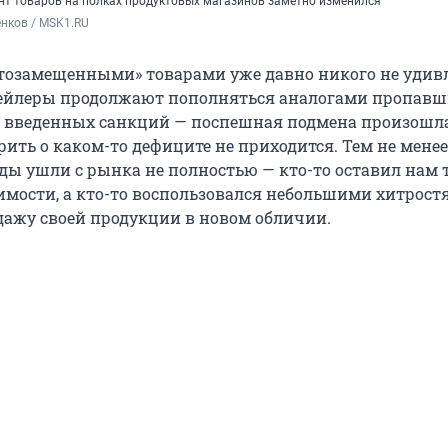
ент товаров на полках продуктовых магазинов заметно изменился
нков / MSK1.RU
тозамещенными» товарами уже давно никого не удив
тейлеры продолжают пополняться аналогами пропавш
а введенных санкций — поспешная подмена произошл
рить о каком-то дефиците не приходится. Тем не менее
ды ушли с рынка не полностью — кто-то оставил нам
имости, а кто-то воспользовался небольшими хитрост
ажу своей продукции в новом обличии.