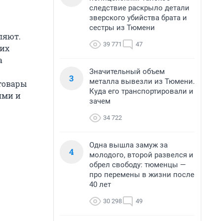
следствие раскрыло детали
зверского убийства брата и
сестры из Тюмени
ляют.
39 771
47
их
а
Значительный объем
3
металла вывезли из Тюмени.
 товары
Куда его транспортировали и
ями и
зачем
34 722
Одна вышла замуж за
4
молодого, второй развелся и
обрел свободу: тюменцы —
про перемены в жизни после
40 лет
30 298
49