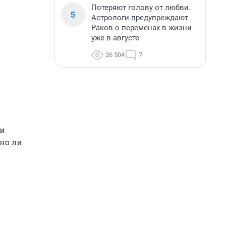
Потеряют голову от любви.
5
Астрологи предупреждают
Раков о переменах в жизни
уже в августе
26 504
7
ми
но ли