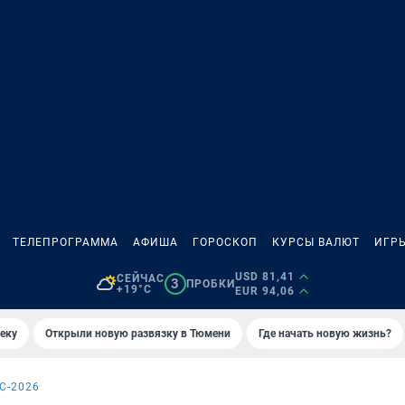
ТЕЛЕПРОГРАММА
АФИША
ГОРОСКОП
КУРСЫ ВАЛЮТ
ИГР
USD 81,41
СЕЙЧАС
3
ПРОБКИ
+19°C
EUR 94,06
еку
Открыли новую развязку в Тюмени
Где начать новую жизнь?
С-2026