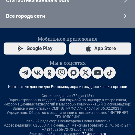
Статистика канала в MAX
Все города сети
Мобильное приложение
Google Play
App Store
Мы в соцсетях
Контактные данные для Роскомнадзора и государственных органов
Сетевое издание «72.ру» (18+)
Зарегистрировано Федеральной службой по надзору в сфере связи,
информационных технологий и массовых коммуникаций (Роскомнадзор)
Запись о регистрации СМИ ЭЛ № ФС 77– 84674 от 06.02.2023 г.
Учредитель: Общество с ограниченной ответственностью "ИНТЕРНЕТ
ТЕХНОЛОГИИ"
Главный редактор: Познахарева Елена Павловна
Адрес редакции: 625000, г. Тюмень, ул. Максима Горького, д. 76, офис 214,
+7 (3452) 56-72-72 (доб. 3736)
Электронный адрес редакции:
72@shkulev.ru