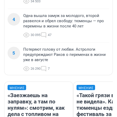
34 503
Одна вышла замуж за молодого, второй
4
развелся и обрел свободу: тюменцы — про
перемены в жизни после 40 лет
30 095
47
Потеряют голову от любви. Астрологи
5
предупреждают Раков о переменах в жизни
уже в августе
26 290
7
МНЕНИЕ
МНЕНИЕ
«Заезжаешь на
«Такой грязи в
заправку, а там по
не видела». Ка
нулям»: смотрим, как
тюменцы ездил
дела с топливом на
фестиваль за 9