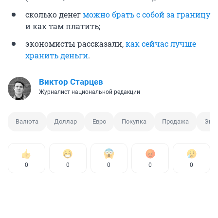
сколько денег
можно брать с собой за границу
и как там платить;
экономисты рассказали,
как сейчас лучше
хранить деньги
.
Виктор Старцев
Журналист национальной редакции
Валюта
Доллар
Евро
Покупка
Продажа
Эко
0
0
0
0
0