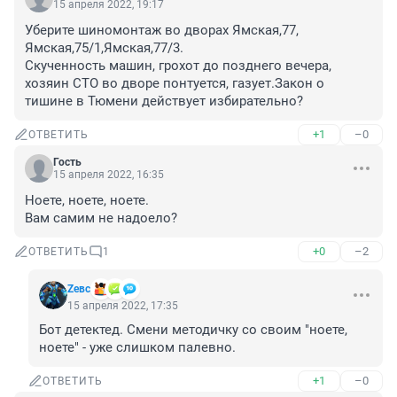
15 апреля 2022, 19:17
Уберите шиномонтаж во дворах Ямская,77, 
Ямская,75/1,Ямская,77/3.

Скученность машин, грохот до позднего вечера, 
хозяин СТО во дворе понтуется, газует.Закон о 
тишине в Тюмени действует избирательно?
+1
–0
ОТВЕТИТЬ
Гость
15 апреля 2022, 16:35
Ноете, ноете, ноете.

Вам самим не надоело?
+0
–2
ОТВЕТИТЬ
1
Zeвс
15 апреля 2022, 17:35
Бот детектед. Смени методичку со своим "ноете, 
ноете" - уже слишком палевно.
+1
–0
ОТВЕТИТЬ