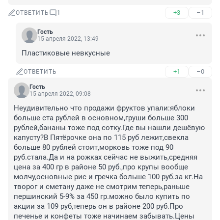
+3
–1
ОТВЕТИТЬ
1
Гость
15 апреля 2022, 13:49
Пластиковые невкусные
+1
–0
ОТВЕТИТЬ
Гость
15 апреля 2022, 09:08
Неудивительно что продажи фруктов упали:яблоки 
больше ста рублей в основном,груши больше 300 
рублей,бананы тоже под сотку.Где вы нашли дешёвую 
капусту?В Пятёрочке она по 115 руб лежит,свекла 
больше 80 рублей стоит,морковь тоже под 90 
руб.стала.Да и на рожках сейчас не выжить,средняя 
цена за 400 гр в районе 50 руб.,про крупы вообще 
молчу,основные рис и гречка больше 100 руб.за кг.На 
творог и сметану даже не смотрим теперь,раньше 
першинский 5-9% за 450 гр.можно было купить по 
акции за 109 руб,теперь он в районе 200 руб.Про 
печенье и конфеты тоже начинаем забывать.Цены 