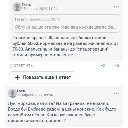
Гость
15 апреля 2022, 11:04
Гость
15 апреля 2022, 09:14
Яблоки выше ста уже года два как (дешевле фасованные в пакетах по 2 кг или мелкие). Бананы тоже под сотку ещё в прошлом году были.
Голимое враньё,. Фасованные яблоки стоили 
рублей 50-60, нормальные на развес начинались от 
70-80. Апельсины и бананы до "спецоперации" 
стоили примерно столько же.
+2
–0
ОТВЕТИТЬ
Показать ещё 1 ответ
Гость
15 апреля 2022, 09:04
Лук, морковь, капуста? Из за границы не возили. 
Вроде бы Ембаево рядом, а цены конские. Как будто 
самолётом везли. Когда же наконец будет 
цивилизовснная торговля.?