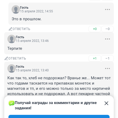
Гость
15 апреля 2022, 14:55
Это в прошлом.
+0
–0
ОТВЕТИТЬ
Гость
15 апреля 2022, 13:46
Терпите
+1
–1
ОТВЕТИТЬ
Гость
15 апреля 2022, 13:40
Как так то, хлеб не подорожал? Вранье же... Может тот 
что годами таскается на прилавках монеток и 
магнитов и тп, и его можно только за место кирпичей 
использовать и не подорожал. А вот пекарне частной 
был средняя цена 30-35 рублей, сейчас 45-50. Зачем 
Получай награды за комментарии и другие 
лгать? Мука подорожала, как мин на 35-40%, а хлеб 
задания!
нет, вранье! Или его стали печь из опилок? Тоже 
самое про макароны... Стоили Шебекино 45-54 рубля, 