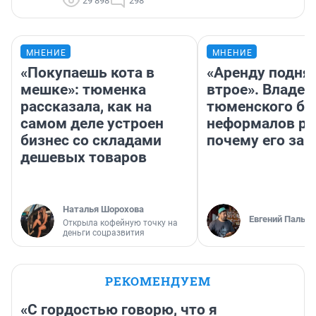
29 898
298
МНЕНИЕ
МНЕНИЕ
«Покупаешь кота в
«Аренду подня
мешке»: тюменка
втрое». Владел
рассказала, как на
тюменского ба
самом деле устроен
неформалов ра
бизнес со складами
почему его за
дешевых товаров
Наталья Шорохова
Евгений Пальян
Открыла кофейную точку на
деньги соцразвития
РЕКОМЕНДУЕМ
«С гордостью говорю, что я