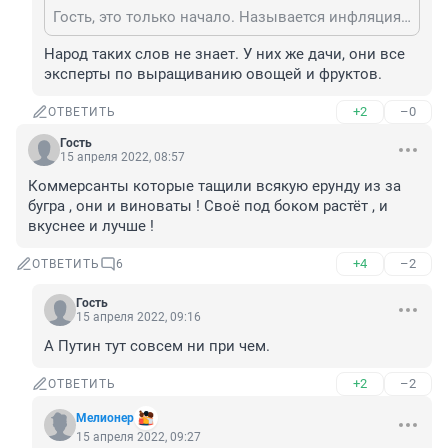
Гость, это только начало. Называется инфляция. Не продукты дорожают, а рубль дешевеет. Поэтому не важно где производят. Про Иран под санкциями недавно вышел репортаж, много лет под санкциями. Инфляция до 40%. Нас это же ждёт.
Народ таких слов не знает. У них же дачи, они все 
эксперты по выращиванию овощей и фруктов.
+2
–0
ОТВЕТИТЬ
Гость
15 апреля 2022, 08:57
Коммерсанты которые тащили всякую ерунду из за 
бугра , они и виноваты ! Своё под боком растёт , и 
вкуснее и лучше !
+4
–2
ОТВЕТИТЬ
6
Гость
15 апреля 2022, 09:16
А Путин тут совсем ни при чем.
+2
–2
ОТВЕТИТЬ
Мелионер
15 апреля 2022, 09:27