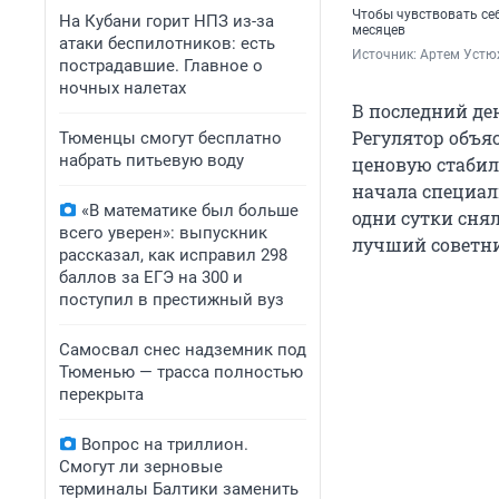
Чтобы чувствовать себ
На Кубани горит НПЗ из-за
месяцев
атаки беспилотников: есть
Источник: 
Артем Устюж
пострадавшие. Главное о
ночных налетах
В последний де
Регулятор объя
Тюменцы смогут бесплатно
набрать питьевую воду
ценовую стабил
начала специал
«В математике был больше
одни сутки снял
всего уверен»: выпускник
лучший советни
рассказал, как исправил 298
баллов за ЕГЭ на 300 и
поступил в престижный вуз
Самосвал снес надземник под
Тюменью — трасса полностью
перекрыта
Вопрос на триллион.
Смогут ли зерновые
терминалы Балтики заменить