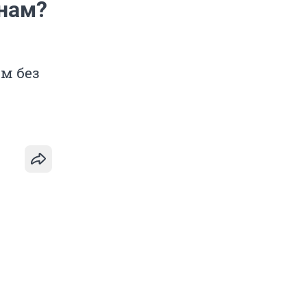
янам?
м без