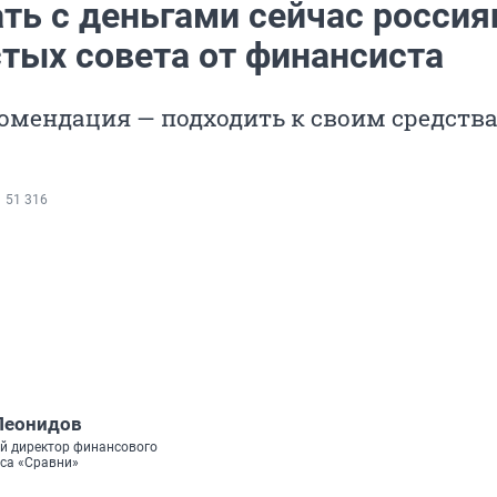
ать с деньгами сейчас росси
стых совета от финансиста
омендация — подходить к своим средства
51 316
Леонидов
й директор финансового
са «Сравни»