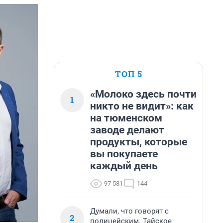
ТОП 5
«Молоко здесь почти
1
никто не видит»: как
на тюменском
заводе делают
продукты, которые
вы покупаете
каждый день
97 581
144
Думали, что говорят с
2
полицейским. Тайское