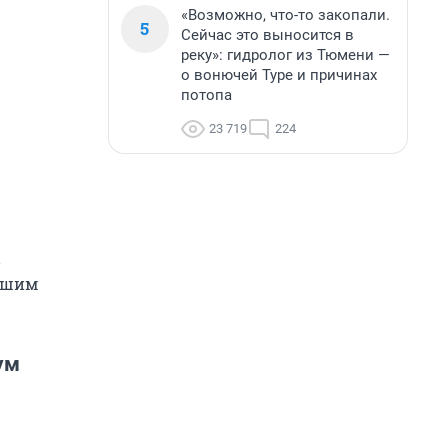
«Возможно, что-то закопали.
5
Сейчас это выносится в
реку»: гидролог из Тюмени —
о вонючей Туре и причинах
потопа
23 719
224
в
нашим
ум