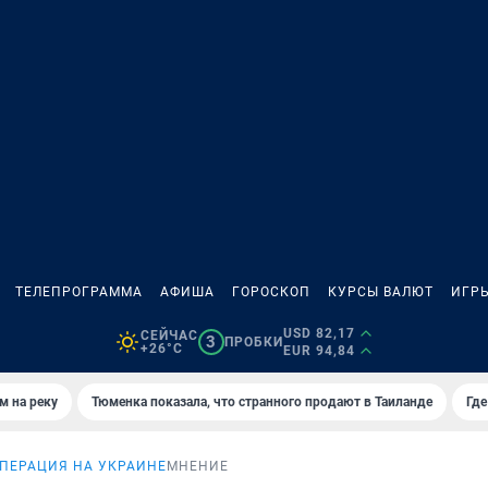
ТЕЛЕПРОГРАММА
АФИША
ГОРОСКОП
КУРСЫ ВАЛЮТ
ИГР
USD 82,17
СЕЙЧАС
3
ПРОБКИ
+26°C
EUR 94,84
м на реку
Тюменка показала, что странного продают в Таиланде
Где
ПЕРАЦИЯ НА УКРАИНЕ
МНЕНИЕ