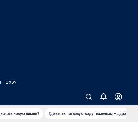
Ы
ZODY
 начать новую жизнь?
Где взять питьевую воду тюменцам — адреса