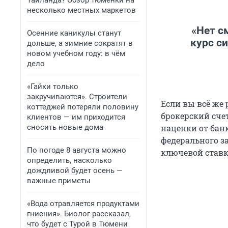
Таиланда? Обзор тюменки на
несколько местных маркетов
«Нет с
Осенние каникулы станут
курс си
дольше, а зимние сократят в
новом учебном году: в чём
дело
«Гайки только
закручиваются». Строители
Если вы всё же 
коттеджей потеряли половину
брокерский счет
клиентов — им приходится
сносить новые дома
наценки от бан
федерального з
По погоде 8 августа можно
ключевой ставк
определить, насколько
дождливой будет осень —
важные приметы
«Вода отравляется продуктами
гниения». Биолог рассказал,
что будет с Турой в Тюмени