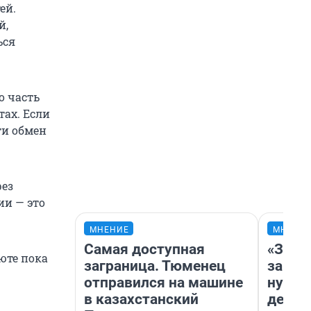
ей.
й,
ься
о часть
тах. Если
ти обмен
рез
ии — это
МНЕНИЕ
МНЕНИ
Самая доступная
«Заез
юте пока
заграница. Тюменец
заправ
отправился на машине
нулям
в казахстанский
дела 