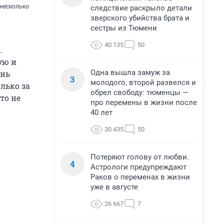
 несколько
следствие раскрыло детали
зверского убийства брата и
сестры из Тюмени
40 135
50
.
ую и
Одна вышла замуж за
ень
3
молодого, второй развелся и
лько за
обрел свободу: тюменцы —
то не
про перемены в жизни после
40 лет
30 435
50
Потеряют голову от любви.
4
Астрологи предупреждают
Раков о переменах в жизни
уже в августе
26 667
7