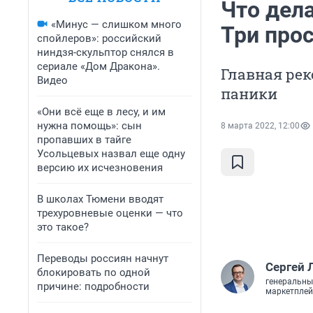
Что дел
«Минус — слишком много
Три про
спойлеров»: российский
ниндзя-скульптор снялся в
сериале «Дом Дракона».
Главная рек
Видео
паники
«Они всё еще в лесу, и им
нужна помощь»: сын
8 марта 2022, 12:00
пропавших в тайге
Усольцевых назвал еще одну
версию их исчезновения
В школах Тюмени вводят
трехуровневые оценки — что
это такое?
Переводы россиян начнут
Сергей 
блокировать по одной
генеральны
причине: подробности
маркетплей