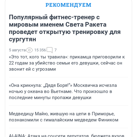
РЕКОМЕНДУЕМ
Популярный фитнес-тренер с
мировым именем Света Ракета
проведет открытую тренировку для
сургутян
5 августа
15 356
7
«Это тот, кого ты травила»: прикамца приговорили к
22 годам за убийство семьи его девушки, сейчас он
звонит ей с угрозами
«Она крикнула: „Дядя Боря!“» Москвичка исчезла
ночью у океана во Вьетнаме. Что произошло в
последние минуты пропажи девушки
Медведицу Майю, жившую на цепи в Приморье,
познакомили с гималайским медведем Фиником
AI-AINA: Атака на соцсети депутатов, бюджета вузов