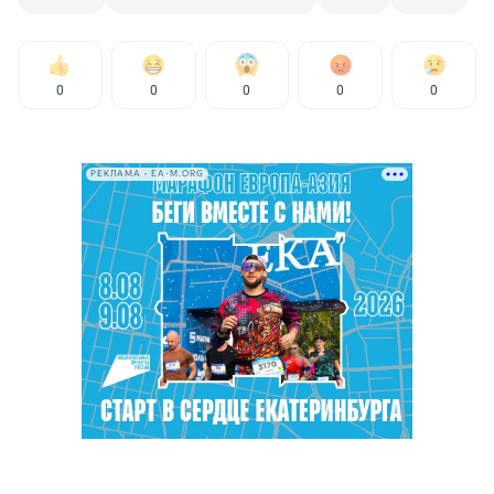
0
0
0
0
0
РЕКЛАМА • EA-M.ORG