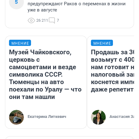
5
предупреждают Раков о переменах в жизни
уже в августе
26 211
7
МНЕНИЕ
МНЕНИЕ
Музей Чайковского,
Продашь за 300
церковь с
возьмут с 4000
самоцветами и везде
нам готовит н
символика СССР.
налоговый зако
Тюменцы на авто
коснется импор
поехали по Уралу — что
даже репетито
они там нашли
Екатерина Литкевич
Анастасия Зав